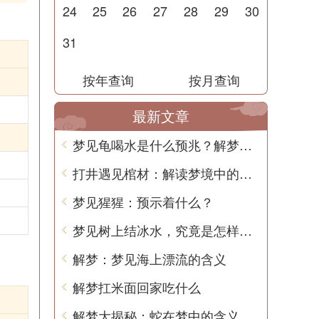
24
25
26
27
28
29
30
31
按年查询
按月查询
最新文章
梦见龟喝水是什么预兆？解梦大全
打井遇见棺材：解读梦境中的预兆
梦见猩猩：预示着什么？
梦见树上结冰水，究竟是怎样的寓意？
解梦：梦见海上漂流的含义
解梦扛米面回家吃什么
解梦大揭秘：蛇在梦中的含义