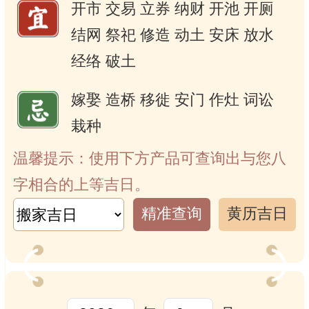
开市
交易
立券
纳财
开池
开厕
结网
祭祀
修造
动土
安床
放水
经络
破土
嫁娶
造桥
移徙
安门
作灶
词讼
栽种
温馨提示：使用下方产品可查询出与您八
字相合的上等吉日。
精准查询
黄历吉日