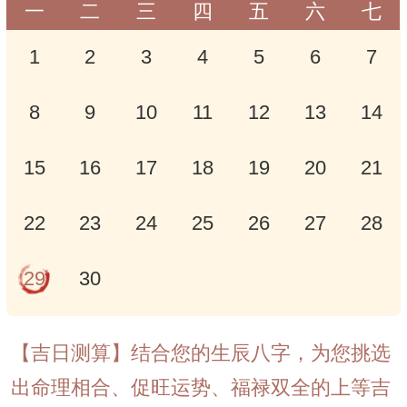
一
二
三
四
五
六
七
1
2
3
4
5
6
7
8
9
10
11
12
13
14
15
16
17
18
19
20
21
22
23
24
25
26
27
28
29
30
【吉日测算】结合您的生辰八字，为您挑选
出命理相合、促旺运势、福禄双全的上等吉