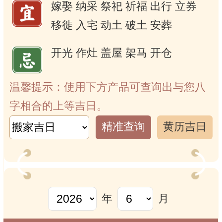
嫁娶
纳采
祭祀
祈福
出行
立券
移徙
入宅
动土
破土
安葬
开光
作灶
盖屋
架马
开仓
温馨提示：使用下方产品可查询出与您八
字相合的上等吉日。
精准查询
黄历吉日
年
月