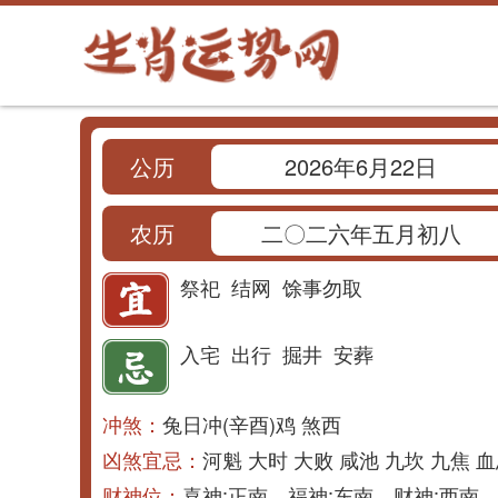
公历
2026年6月22日
农历
二〇二六年五月初八
祭祀
结网
馀事勿取
入宅
出行
掘井
安葬
冲煞：
兔日冲(辛酉)鸡 煞西
凶煞宜忌：
河魁 大时 大败 咸池 九坎 九焦 血
财神位：
喜神:正南 福神:东南 财神:西南