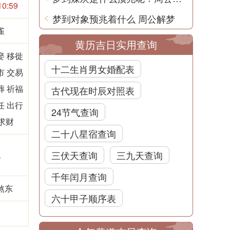
10:59
梦到对象预兆着什么 周公解梦
雀
黄历吉日实用查询
娶 移徙
十二生肖男女婚配表
市 交易
葬 祈福
古代现在时辰对照表
任 出行
24节气查询
求财
二十八星宿查询
三伏天查询
三九天查询
无
千年闰月查询
煞东
六十甲子顺序表
凶