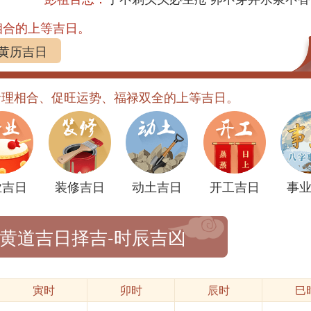
相合的上等吉日。
黄历吉日
命理相合、促旺运势、福禄双全的上等吉日。
业吉日
装修吉日
动土吉日
开工吉日
事
-黄道吉日择吉-时辰吉凶
寅时
卯时
辰时
巳