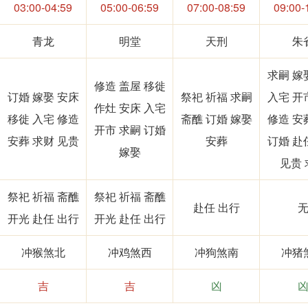
03:00-04:59
05:00-06:59
07:00-08:59
09:00-
青龙
明堂
天刑
朱
求嗣 嫁
修造 盖屋 移徙
订婚 嫁娶 安床
祭祀 祈福 求嗣
入宅 开
作灶 安床 入宅
移徙 入宅 修造
斋醮 订婚 嫁娶
修造 安
开市 求嗣 订婚
安葬 求财 见贵
安葬
订婚 赴
嫁娶
见贵 
祭祀 祈福 斋醮
祭祀 祈福 斋醮
赴任 出行
开光 赴任 出行
开光 赴任 出行
冲猴煞北
冲鸡煞西
冲狗煞南
冲猪
吉
吉
凶