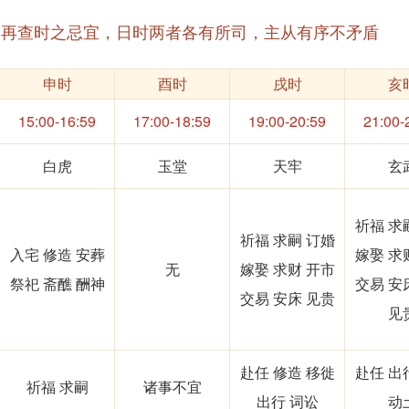
，再查时之忌宜，日时两者各有所司，主从有序不矛盾
申时
酉时
戌时
亥
15:00-16:59
17:00-18:59
19:00-20:59
21:00-
白虎
玉堂
天牢
玄
祈福 求
祈福 求嗣 订婚
入宅 修造 安葬
嫁娶 求
无
嫁娶 求财 开市
祭祀 斋醮 酬神
交易 安
交易 安床 见贵
见
赴任 修造 移徙
赴任 出
祈福 求嗣
诸事不宜
出行 词讼
动