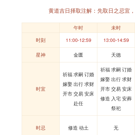
黄道吉日择取注解：先取日之忌宜
午时
未时
时刻
11:00-12:59
13:00-14:59
星神
金匮
天德
祈福 求嗣 订婚
祈福 求嗣 订婚
嫁娶 出行 求财
嫁娶 出行 求财
时宜
开市 交易 安床
开市 交易 安床
修造 入宅 安葬
赴任
祭祀
时忌
修造 动土
无