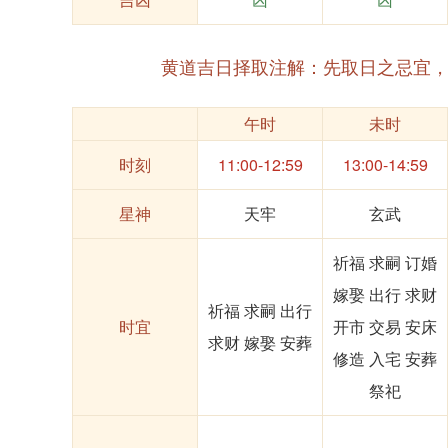
黄道吉日择取注解：先取日之忌宜
午时
未时
时刻
11:00-12:59
13:00-14:59
星神
天牢
玄武
祈福 求嗣 订婚
嫁娶 出行 求财
祈福 求嗣 出行
时宜
开市 交易 安床
求财 嫁娶 安葬
修造 入宅 安葬
祭祀