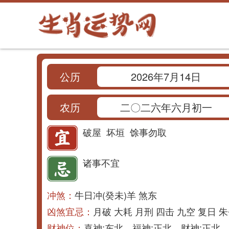
公历
2026年7月14日
农历
二〇二六年六月初一
破屋
坏垣
馀事勿取
诸事不宜
冲煞：
牛日冲(癸未)羊 煞东
凶煞宜忌：
月破 大耗 月刑 四击 九空 复日 
财神位：
喜神:东北 福神:正北 财神:正北