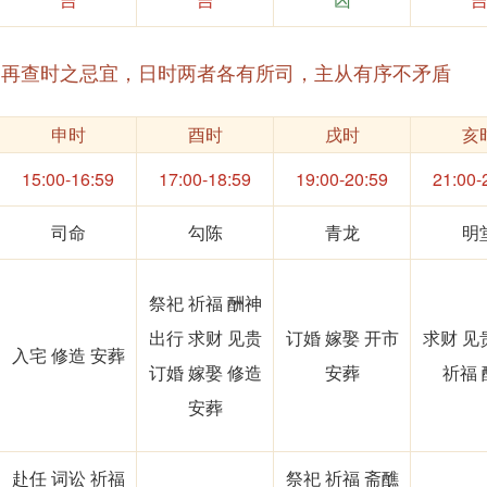
，再查时之忌宜，日时两者各有所司，主从有序不矛盾
申时
酉时
戌时
亥
15:00-16:59
17:00-18:59
19:00-20:59
21:00-
司命
勾陈
青龙
明
祭祀 祈福 酬神
出行 求财 见贵
订婚 嫁娶 开市
求财 见
入宅 修造 安葬
订婚 嫁娶 修造
安葬
祈福 
安葬
赴任 词讼 祈福
祭祀 祈福 斋醮