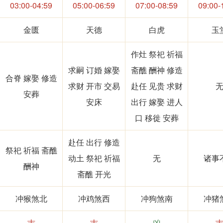
03:00-04:59
05:00-06:59
07:00-08:59
09:00-
金匮
天德
白虎
玉
作灶 祭祀 祈福
求嗣 订婚 嫁娶
斋醮 酬神 修造
合脊 嫁娶 修造
求财 开市 交易
赴任 见贵 求财
安葬
安床
出行 嫁娶 进人
口 移徙 安葬
赴任 出行 修造
祭祀 祈福 斋醮
动土 祭祀 祈福
无
诸事
酬神
斋醮 开光
冲猴煞北
冲鸡煞西
冲狗煞南
冲猪
吉
吉
凶