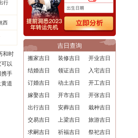
出行
煞西
吉
吉日查询
历和时
搬家吉日
装修吉日
开业吉日
议可以
结婚吉日
领证吉日
入宅吉日
同携手
订婚吉日
动土吉日
开工吉日
土黄道
嫁娶吉日
开市吉日
开张吉日
出行吉日
安葬吉日
栽种吉日
交易吉日
上梁吉日
旅游吉日
求嗣吉日
祈福吉日
祭祀吉日