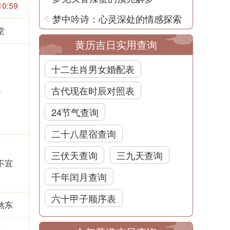
10:59
梦中吟诗：心灵深处的情感探索
堂
黄历吉日实用查询
十二生肖男女婚配表
无
古代现在时辰对照表
24节气查询
二十八星宿查询
三伏天查询
三九天查询
不宜
千年闰月查询
六十甲子顺序表
煞东
吉