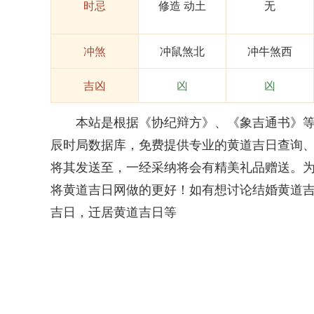
时忌
修造 动土
无
冲煞
冲鼠煞北
冲牛煞西
吉凶
凶
凶
本站是根据《协纪辩方》、《象吉通书》等权
辰时局数据库，免费提供专业的黄道吉日查询
将其发送至，一经采纳将会有精美礼品赠送。
将黄道吉日网做的更好！如有想讨论结婚黄道
吉日，迁居黄道吉日等