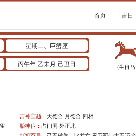
首页
吉日
星期二、巨蟹座
丙午年 乙未月 己丑日
(生肖马
吉神宜趋：
天德合 月德合 四相
朱雀
胎神位：
占门厕 外正北
彭祖百忌：
己不破券二比并亡 丑不冠带主不还乡