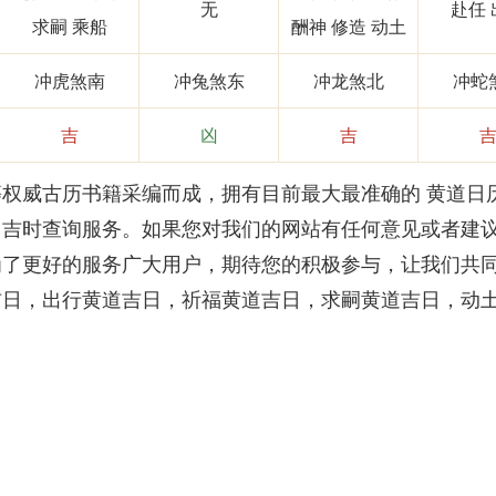
无
赴任 
求嗣 乘船
酬神 修造 动土
冲虎煞南
冲兔煞东
冲龙煞北
冲蛇
吉
凶
吉
威古历书籍采编而成，拥有目前最大最准确的 黄道日
、吉时查询服务。如果您对我们的网站有任何意见或者建
为了更好的服务广大用户，期待您的积极参与，让我们共
吉日，出行黄道吉日，祈福黄道吉日，求嗣黄道吉日，动