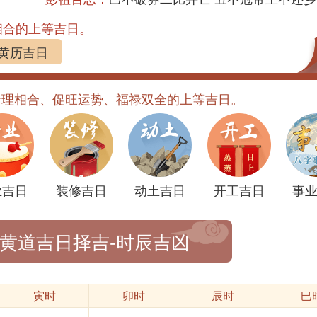
相合的上等吉日。
黄历吉日
命理相合、促旺运势、福禄双全的上等吉日。
业吉日
装修吉日
动土吉日
开工吉日
事
-黄道吉日择吉-时辰吉凶
寅时
卯时
辰时
巳