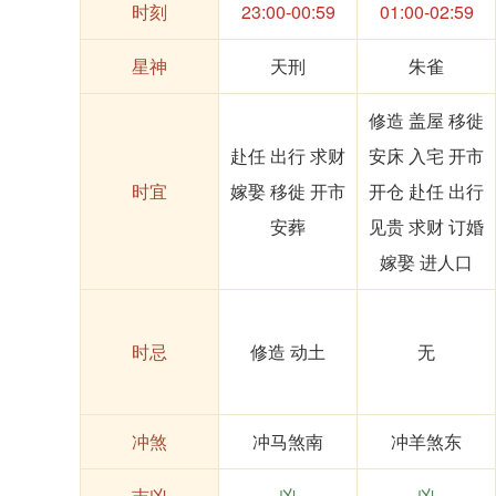
时刻
23:00-00:59
01:00-02:59
星神
天刑
朱雀
修造 盖屋 移徙
赴任 出行 求财
安床 入宅 开市
时宜
嫁娶 移徙 开市
开仓 赴任 出行
安葬
见贵 求财 订婚
嫁娶 进人口
时忌
修造 动土
无
冲煞
冲马煞南
冲羊煞东
吉凶
凶
凶