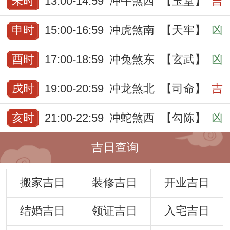
未时
13:00-14:59
冲牛煞西
【玉堂】
吉
申时
15:00-16:59
冲虎煞南
【天牢】
凶
酉时
17:00-18:59
冲兔煞东
【玄武】
凶
戌时
19:00-20:59
冲龙煞北
【司命】
吉
亥时
21:00-22:59
冲蛇煞西
【勾陈】
凶
吉日查询
搬家吉日
装修吉日
开业吉日
结婚吉日
领证吉日
入宅吉日