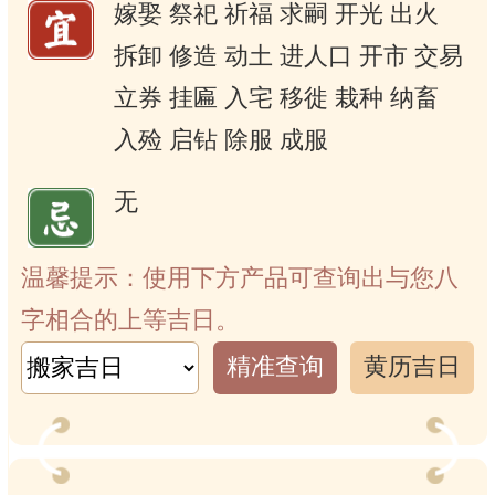
嫁娶
祭祀
祈福
求嗣
开光
出火
拆卸
修造
动土
进人口
开市
交易
立券
挂匾
入宅
移徙
栽种
纳畜
入殓
启钻
除服
成服
无
温馨提示：使用下方产品可查询出与您八
字相合的上等吉日。
精准查询
黄历吉日