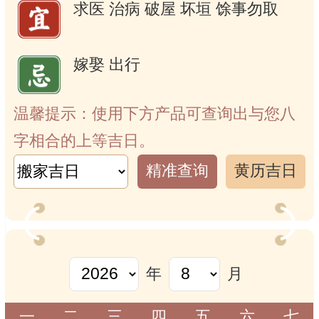
求医
治病
破屋
坏垣
馀事勿取
嫁娶
出行
温馨提示：使用下方产品可查询出与您八
字相合的上等吉日。
精准查询
黄历吉日
年
月
一
二
三
四
五
六
七