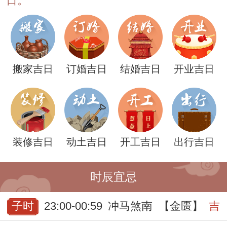
日。
搬家吉日
订婚吉日
结婚吉日
开业吉日
装修吉日
动土吉日
开工吉日
出行吉日
时辰宜忌
子时
23:00-00:59
冲马煞南
【金匮】
吉