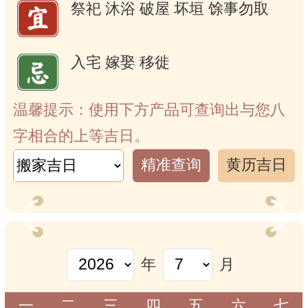
祭祀
沐浴
破屋
坏垣
馀事勿取
入宅
嫁娶
移徙
温馨提示：使用下方产品可查询出与您八
字相合的上等吉日。
精准查询
黄历吉日
年
月
一
二
三
四
五
六
七