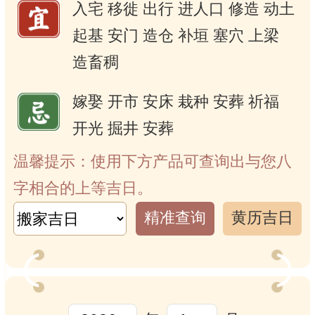
入宅
移徙
出行
进人口
修造
动土
起基
安门
造仓
补垣
塞穴
上梁
造畜稠
嫁娶
开市
安床
栽种
安葬
祈福
开光
掘井
安葬
温馨提示：使用下方产品可查询出与您八
字相合的上等吉日。
精准查询
黄历吉日