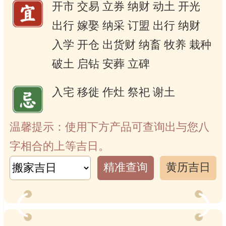
开市
交易
立券
纳财
动土
开光
出行
嫁娶
纳采
订盟
出行
纳财
入学
开仓
出货财
纳畜
牧养
栽种
破土
启钻
安葬
立碑
入宅
移徙
作灶
祭祀
谢土
温馨提示：使用下方产品可查询出与您八
字相合的上等吉日。
精准查询
黄历吉日