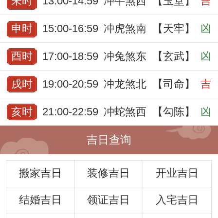
未时
13:00-14:59
冲牛煞西
【玉堂】
吉
申时
15:00-16:59
冲虎煞南
【天牢】
凶
酉时
17:00-18:59
冲兔煞东
【玄武】
凶
戌时
19:00-20:59
冲龙煞北
【司命】
吉
亥时
21:00-22:59
冲蛇煞西
【勾陈】
凶
吉日查询
搬家吉日
装修吉日
开业吉日
结婚吉日
领证吉日
入宅吉日