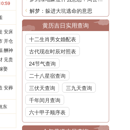
10:59
解梦：躲进大坑逃命的意思
雀
黄历吉日实用查询
徙 安床
十二生肖男女婚配表
市 开仓
福 酬神
古代现在时辰对照表
财 见贵
24节气查询
嫁娶
二十八星宿查询
三伏天查询
三九天查询
造 安葬
千年闰月查询
煞东
六十甲子顺序表
凶