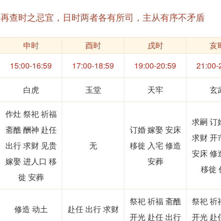
，再查时之忌宜，日时两者各有所司，主从有序不矛盾
申时
酉时
戌时
亥
15:00-16:59
17:00-18:59
19:00-20:59
21:00-
白虎
玉堂
天牢
玄
作灶 祭祀 祈福
求嗣 订
斋醮 酬神 赴任
订婚 嫁娶 安床
求财 开
出行 求财 见贵
无
移徙 入宅 修造
安床 修
嫁娶 进人口 移
安葬
移徙 
徙 安葬
祭祀 祈福 斋醮
祭祀 祈
修造 动土
赴任 出行 求财
开光 赴任 出行
开光 赴