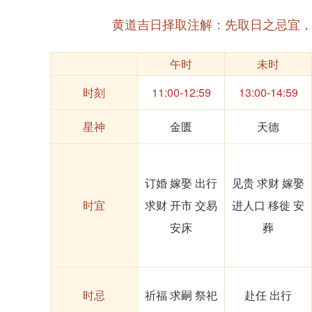
黄道吉日择取注解：先取日之忌宜
午时
未时
时刻
11:00-12:59
13:00-14:59
星神
金匮
天德
订婚 嫁娶 出行
见贵 求财 嫁娶
时宜
求财 开市 交易
进人口 移徙 安
安床
葬
时忌
祈福 求嗣 祭祀
赴任 出行