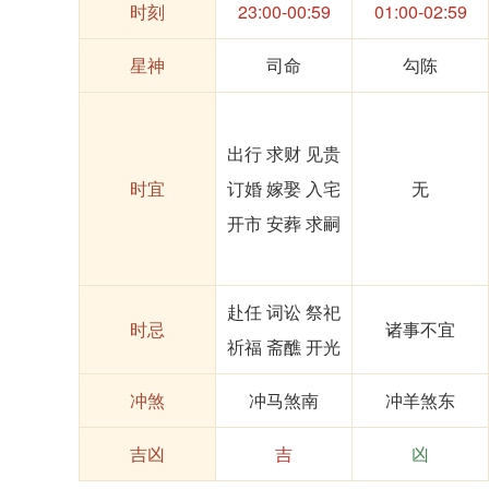
时刻
23:00-00:59
01:00-02:59
星神
司命
勾陈
出行 求财 见贵
时宜
订婚 嫁娶 入宅
无
开市 安葬 求嗣
赴任 词讼 祭祀
时忌
诸事不宜
祈福 斋醮 开光
冲煞
冲马煞南
冲羊煞东
吉凶
吉
凶