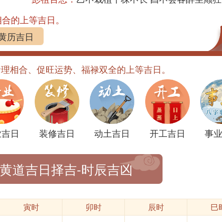
相合的上等吉日。
黄历吉日
命理相合、促旺运势、福禄双全的上等吉日。
业吉日
装修吉日
动土吉日
开工吉日
事
-黄道吉日择吉-时辰吉凶
寅时
卯时
辰时
巳