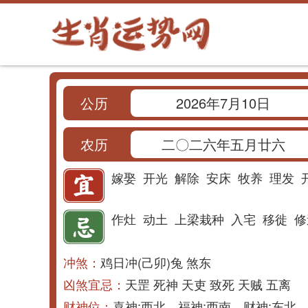
公历
2026年7月10日
农历
二〇二六年五月廿六
嫁娶
开光
解除
安床
牧养
理发
作灶
动土
上梁
栽种
入宅
移徙
修
冲煞：
鸡日冲(己卯)兔 煞东
凶煞宜忌：
天罡 死神 天吏 致死 天贼 五离
财神位：
喜神:西北 福神:西南 财神:东北