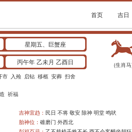
首页
吉日
星期五、巨蟹座
丙午年 乙未月 乙酉日
(生肖马
开市
入殓
启钻
移柩
安葬
扫舍
造
祈福
吉神宜趋：
民日 不将 敬安 除神 明堂 鸣吠
胎神位：
碓磨门 外西北
彭祖百忌：
乙不栽植千株不长 酉不会客醉坐颠狂