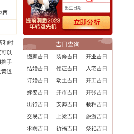
煞西
凶
历和时
吉日查询
议可以
搬家吉日
装修吉日
开业吉日
同携手
结婚吉日
领证吉日
入宅吉日
土黄道
订婚吉日
动土吉日
开工吉日
嫁娶吉日
开市吉日
开张吉日
出行吉日
安葬吉日
栽种吉日
交易吉日
上梁吉日
旅游吉日
求嗣吉日
祈福吉日
祭祀吉日