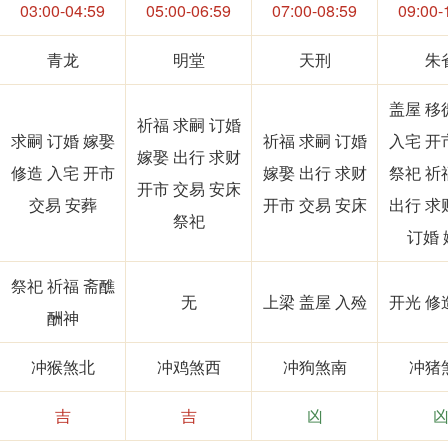
03:00-04:59
05:00-06:59
07:00-08:59
09:00-
青龙
明堂
天刑
朱
盖屋 移
祈福 求嗣 订婚
求嗣 订婚 嫁娶
祈福 求嗣 订婚
入宅 开
嫁娶 出行 求财
修造 入宅 开市
嫁娶 出行 求财
祭祀 祈
开市 交易 安床
交易 安葬
开市 交易 安床
出行 求
祭祀
订婚 
祭祀 祈福 斋醮
无
上梁 盖屋 入殓
开光 修
酬神
冲猴煞北
冲鸡煞西
冲狗煞南
冲猪
吉
吉
凶