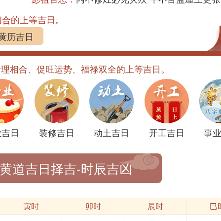
相合的上等吉日。
黄历吉日
命理相合、促旺运势、福禄双全的上等吉日。
业吉日
装修吉日
动土吉日
开工吉日
事
-黄道吉日择吉-时辰吉凶
寅时
卯时
辰时
巳