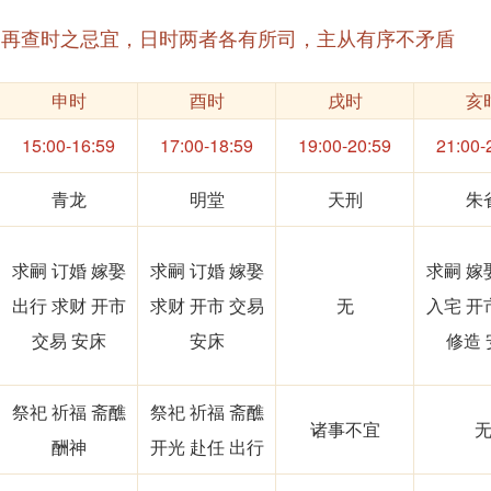
，再查时之忌宜，日时两者各有所司，主从有序不矛盾
申时
酉时
戌时
亥
15:00-16:59
17:00-18:59
19:00-20:59
21:00-
青龙
明堂
天刑
朱
求嗣 订婚 嫁娶
求嗣 订婚 嫁娶
求嗣 嫁
出行 求财 开市
求财 开市 交易
无
入宅 开
交易 安床
安床
修造 
祭祀 祈福 斋醮
祭祀 祈福 斋醮
诸事不宜
酬神
开光 赴任 出行