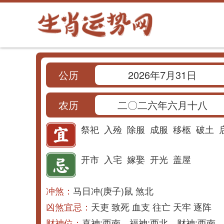
公历
2026年7月31日
农历
二〇二六年六月十八
祭祀
入殓
除服
成服
移柩
破土
开市
入宅
嫁娶
开光
盖屋
冲煞：
马日冲(庚子)鼠 煞北
凶煞宜忌：
天吏 致死 血支 往亡 天牢 逐阵
财神位：
喜神:西南 福神:西北 财神:西南