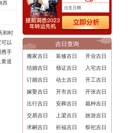
煞西
凶
历和时
议可以
吉日查询
同携手
搬家吉日
装修吉日
开业吉日
土黄道
结婚吉日
领证吉日
入宅吉日
订婚吉日
动土吉日
开工吉日
嫁娶吉日
开市吉日
开张吉日
出行吉日
安葬吉日
栽种吉日
交易吉日
上梁吉日
旅游吉日
求嗣吉日
祈福吉日
祭祀吉日