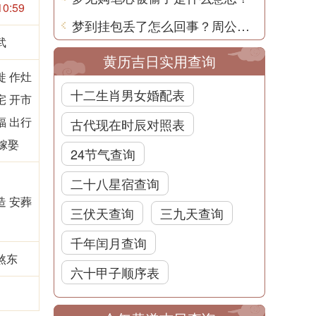
10:59
梦到挂包丢了怎么回事？周公解梦用中文解释
武
黄历吉日实用查询
徙 作灶
十二生肖男女婚配表
宅 开市
福 出行
古代现在时辰对照表
嫁娶
24节气查询
二十八星宿查询
造 安葬
三伏天查询
三九天查询
千年闰月查询
煞东
六十甲子顺序表
凶