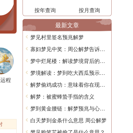
按年查询
按月查询
最新文章
梦见村里签名预兆解梦
寡妇梦见中奖：周公解梦告诉你的含义
梦中烂尾楼：解读梦境背后的含义
梦境解读：梦到吃大西瓜预示着什么？
业运程
解梦偷鸡成功：意味着你在现实生活中将面临好运气
解梦：被蜜蜂蛰手指的含义
梦到黄金腰链：解梦预兆与心理学解读
白天梦到金条什么意思 周公解梦
时
梦见购笔芯被偷了是什么意思？