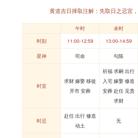
黄道吉日择取注解：先取日之忌宜
午时
未时
时刻
11:00-12:59
13:00-14:59
星神
司命
勾陈
祈福 求嗣 出行
求财 嫁娶 移徙
入宅 嫁娶 修造
时宜
开市 安葬
安葬 赴任 见贵
求财
赴任 出行 修造
时忌
无
动土