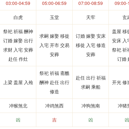
03:00-04:59
05:00-06:59
07:00-08:59
09:00-
白虎
玉堂
天牢
玄
祭祀 祈福 酬神
盖屋 移
求嗣 嫁娶 移徙
订婚 嫁娶 安床
订婚 嫁娶 出行
安床 入
入宅 开市 交易
移徙 入宅 修造
求财 入宅 安葬
祭祀 祈
安葬
安葬
赴任 作灶
订婚 
祭祀 祈福 斋醮
赴任 出行 祈福
上梁 盖屋 入殓
酬神 赴任 出行
开光 修
求嗣 乘船
修造
冲猴煞北
冲鸡煞西
冲狗煞南
冲猪
凶
吉
凶