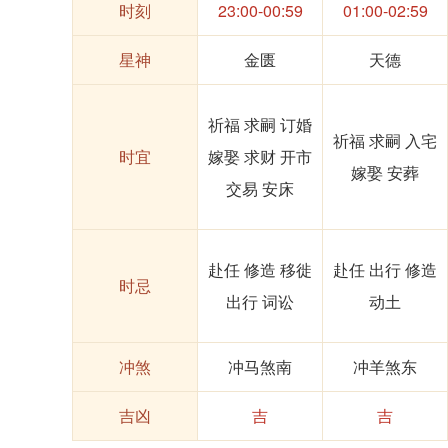
时刻
23:00-00:59
01:00-02:59
星神
金匮
天德
祈福 求嗣 订婚
祈福 求嗣 入宅
时宜
嫁娶 求财 开市
嫁娶 安葬
交易 安床
赴任 修造 移徙
赴任 出行 修造
时忌
出行 词讼
动土
冲煞
冲马煞南
冲羊煞东
吉凶
吉
吉