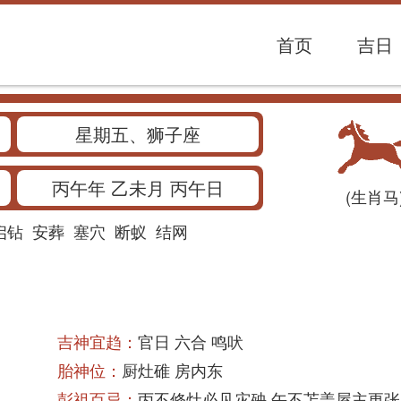
首页
吉日
星期五、狮子座
丙午年 乙未月 丙午日
(生肖马
启钻
安葬
塞穴
断蚁
结网
吉神宜趋：
官日 六合 鸣吠
胎神位：
厨灶碓 房内东
彭祖百忌：
丙不修灶必见灾殃 午不苫盖屋主更张