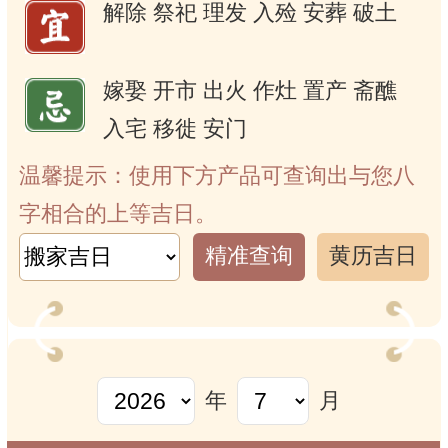
解除
祭祀
理发
入殓
安葬
破土
嫁娶
开市
出火
作灶
置产
斋醮
入宅
移徙
安门
温馨提示：使用下方产品可查询出与您八
字相合的上等吉日。
精准查询
黄历吉日
年
月