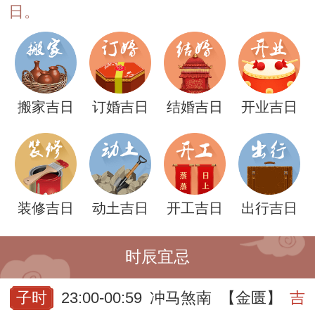
日。
搬家吉日
订婚吉日
结婚吉日
开业吉日
装修吉日
动土吉日
开工吉日
出行吉日
时辰宜忌
子时
23:00-00:59
冲马煞南
【金匮】
吉