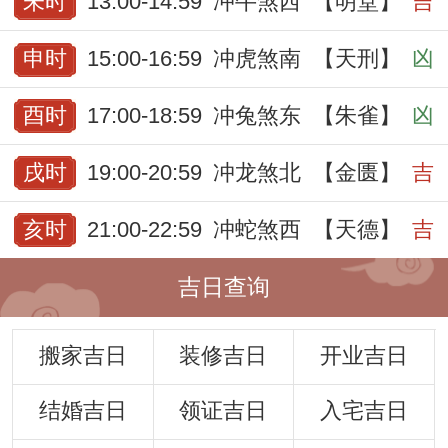
未时
13:00-14:59
冲牛煞西
【明堂】
吉
申时
15:00-16:59
冲虎煞南
【天刑】
凶
酉时
17:00-18:59
冲兔煞东
【朱雀】
凶
戌时
19:00-20:59
冲龙煞北
【金匮】
吉
亥时
21:00-22:59
冲蛇煞西
【天德】
吉
吉日查询
搬家吉日
装修吉日
开业吉日
结婚吉日
领证吉日
入宅吉日