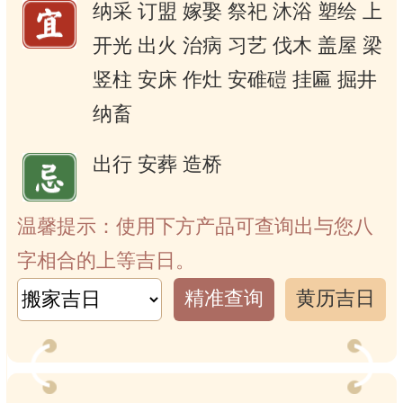
纳采
订盟
嫁娶
祭祀
沐浴
塑绘
上
开光
出火
治病
习艺
伐木
盖屋
梁
竖柱
安床
作灶
安碓磑
挂匾
掘井
纳畜
出行
安葬
造桥
温馨提示：使用下方产品可查询出与您八
字相合的上等吉日。
精准查询
黄历吉日