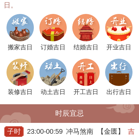
日。
搬家吉日
订婚吉日
结婚吉日
开业吉日
装修吉日
动土吉日
开工吉日
出行吉日
时辰宜忌
子时
23:00-00:59
冲马煞南
【金匮】
吉