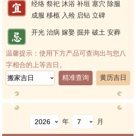
经络
祭祀
沐浴
补垣
塞穴
除服
成服
移柩
入殓
启钻
立碑
开光
治病
嫁娶
掘井
破土
安葬
温馨提示：使用下方产品可查询出与您八
字相合的上等吉日。
精准查询
黄历吉日
年
月