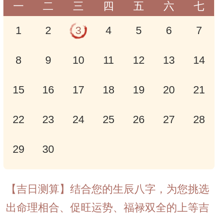
一
二
三
四
五
六
七
1
2
3
4
5
6
7
8
9
10
11
12
13
14
15
16
17
18
19
20
21
22
23
24
25
26
27
28
29
30
【吉日测算】结合您的生辰八字，为您挑选
出命理相合、促旺运势、福禄双全的上等吉