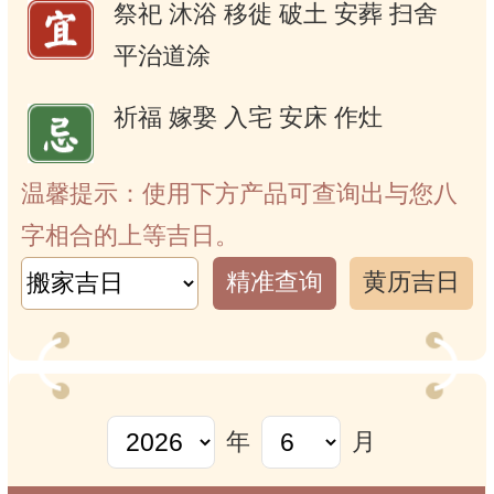
祭祀
沐浴
移徙
破土
安葬
扫舍
平治道涂
祈福
嫁娶
入宅
安床
作灶
温馨提示：使用下方产品可查询出与您八
字相合的上等吉日。
精准查询
黄历吉日
年
月