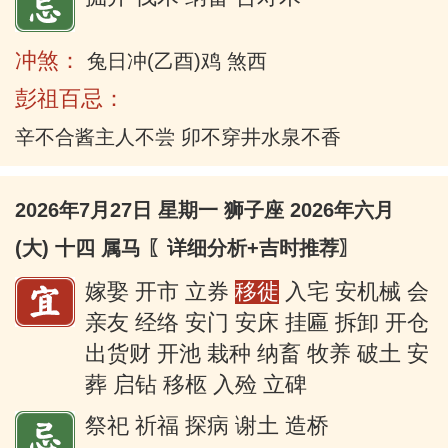
冲煞：
兔日冲(乙酉)鸡 煞西
彭祖百忌：
辛不合酱主人不尝 卯不穿井水泉不香
2026年7月27日 星期一 狮子座 2026年六月
(大) 十四 属马
〖详细分析+吉时推荐〗
嫁娶 开市 立券
移徙
入宅 安机械 会
亲友 经络 安门 安床 挂匾 拆卸 开仓
出货财 开池 栽种 纳畜 牧养 破土 安
葬 启钻 移柩 入殓 立碑
祭祀 祈福 探病 谢土 造桥