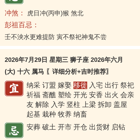
冲煞：
虎日冲(丙申)猴 煞北
彭祖百忌：
壬不泱水更难提防 寅不祭祀神鬼不尝
2026年7月29日 星期三 狮子座 2026年六月
(大) 十六 属马
〖详细分析+吉时推荐〗
纳采 订盟 嫁娶
移徙
入宅 出行 祭祀
祈福 斋醮 塑绘 开光 安香 出火 会亲
友 解除 入学 竖柱 上梁 拆卸 盖屋
起基 栽种 牧养 纳畜
安葬 破土 开市 开仓 出货财 启钻