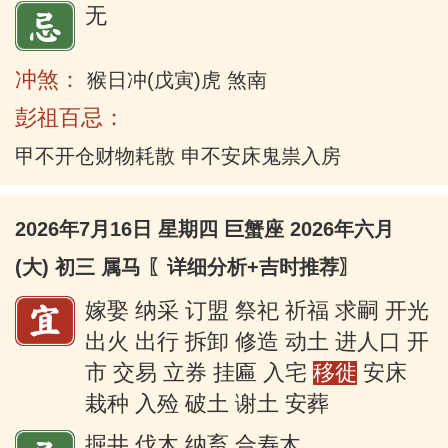
无
冲煞：
猴日冲(戊寅)虎 煞南
彭祖百忌：
甲不开仓财物耗散 申不安床鬼祟入房
2026年7月16日 星期四 巨蟹座 2026年六月
(大) 初三 属马
〖详细分析+吉时推荐〗
嫁娶 纳采 订盟 祭祀 祈福 求嗣 开光
出火 出行 拆卸 修造 动土 进人口 开
市 交易 立券 挂匾 入宅
移徙
安床
栽种 入殓 破土 谢土 安葬
掘井 伐木 纳畜 合寿木