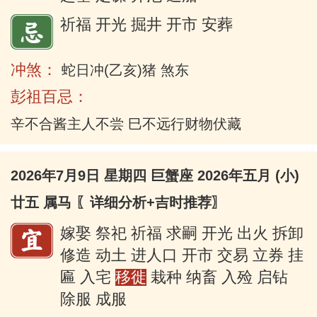
祈福 开光 掘井 开市 安葬
冲煞：
蛇日冲(乙亥)猪 煞东
彭祖百忌：
辛不合酱主人不尝 巳不远行财物伏藏
2026年7月9日 星期四 巨蟹座 2026年五月 (小)
廿五 属马
〖详细分析+吉时推荐〗
嫁娶 祭祀 祈福 求嗣 开光 出火 拆卸
修造 动土 进人口 开市 交易 立券 挂
匾 入宅
移徙
栽种 纳畜 入殓 启钻
除服 成服