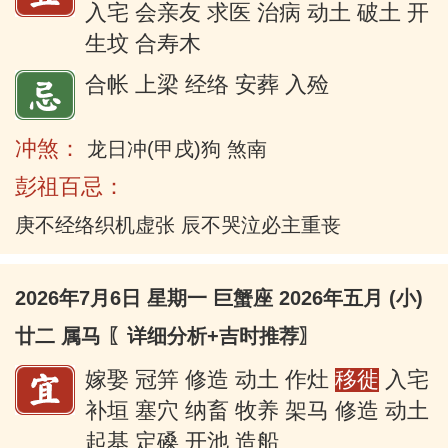
入宅 会亲友 求医 治病 动土 破土 开
生坟 合寿木
合帐 上梁 经络 安葬 入殓
冲煞：
龙日冲(甲戌)狗 煞南
彭祖百忌：
庚不经络织机虚张 辰不哭泣必主重丧
2026年7月6日 星期一 巨蟹座 2026年五月 (小)
廿二 属马
〖详细分析+吉时推荐〗
嫁娶 冠笄 修造 动土 作灶
移徙
入宅
补垣 塞穴 纳畜 牧养 架马 修造 动土
起基 定磉 开池 造船