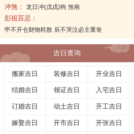
冲煞：
龙日冲(戊戌)狗 煞南
彭祖百忌：
甲不开仓财物耗散 辰不哭泣必主重丧
吉日查询
搬家吉日
装修吉日
开业吉日
结婚吉日
领证吉日
入宅吉日
订婚吉日
动土吉日
开工吉日
嫁娶吉日
开市吉日
开张吉日