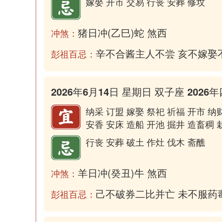
嫁娶 开市 交易 行丧 安葬 修坟
猪日冲(乙巳)蛇 煞西
冲煞：
辛不合酱主人不尝 亥不嫁娶
彭祖百忌：
2026年6月14日 星期日 双子座 2026年
纳采 订盟 嫁娶 祭祀 祈福 开市 纳
安香 安床 造船 开池 掘井 造畜稠 
行丧 安葬 破土 作灶 伐木 斋醮
羊日冲(癸丑)牛 煞西
冲煞：
己不破券二比并亡 未不服药
彭祖百忌：