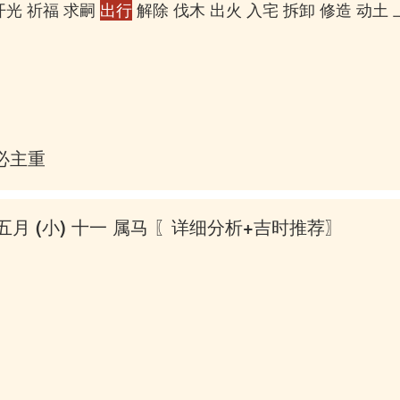
开光 祈福 求嗣
出行
解除 伐木 出火 入宅 拆卸 修造 动土 
必主重丧
五月 (小) 十一 属马
〖详细分析+吉时推荐〗