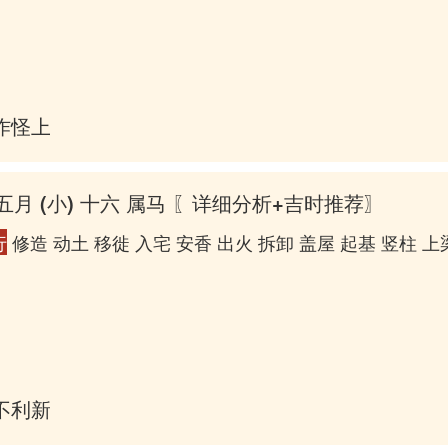
作怪上床
五月 (小) 十六 属马
〖详细分析+吉时推荐〗
行
修造 动土 移徙 入宅 安香 出火 拆卸 盖屋 起基 竖柱 上
不利新郎