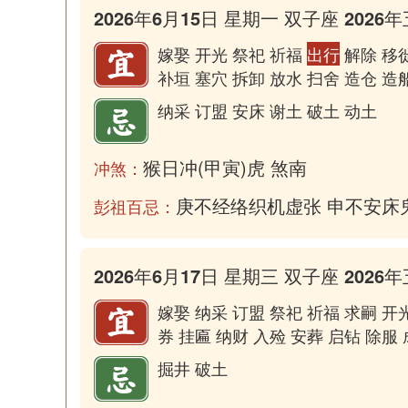
2026年6月15日 星期一 双子座 2026年
嫁娶 开光 祭祀 祈福
出行
解除 移徙
补垣 塞穴 拆卸 放水 扫舍 造仓 造
纳采 订盟 安床 谢土 破土 动土
猴日冲(甲寅)虎 煞南
冲煞：
庚不经络织机虚张 申不安床
彭祖百忌：
2026年6月17日 星期三 双子座 2026年
嫁娶 纳采 订盟 祭祀 祈福 求嗣 开
券 挂匾 纳财 入殓 安葬 启钻 除服
掘井 破土