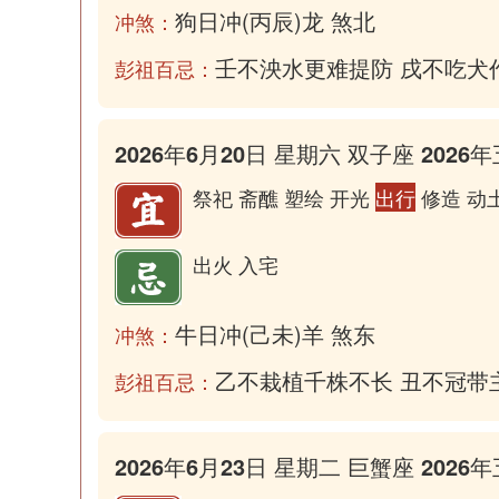
狗日冲(丙辰)龙 煞北
冲煞：
壬不泱水更难提防 戌不吃犬
彭祖百忌：
2026年6月20日 星期六 双子座 2026年
祭祀 斋醮 塑绘 开光
出行
修造 动土
出火 入宅
牛日冲(己未)羊 煞东
冲煞：
乙不栽植千株不长 丑不冠带
彭祖百忌：
2026年6月23日 星期二 巨蟹座 2026年