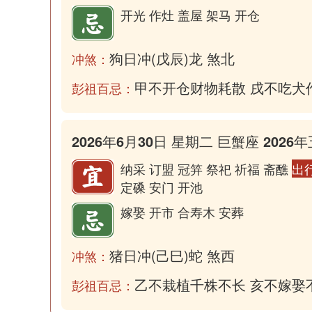
开光 作灶 盖屋 架马 开仓
狗日冲(戊辰)龙 煞北
冲煞：
甲不开仓财物耗散 戌不吃犬
彭祖百忌：
2026年6月30日 星期二 巨蟹座 2026年
纳采 订盟 冠笄 祭祀 祈福 斋醮
出
定磉 安门 开池
嫁娶 开市 合寿木 安葬
猪日冲(己巳)蛇 煞西
冲煞：
乙不栽植千株不长 亥不嫁娶
彭祖百忌：