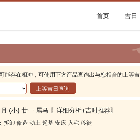
首页
吉日
可能存在相冲，可使用下方产品查询出与您相合的上等吉
上等吉日查询
四月 (小) 廿一 属马
〖详细分析+吉时推荐〗
 拆卸 修造 动土 起基 安床 入宅 移徙