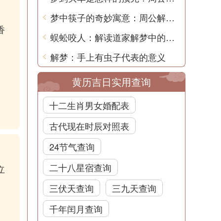
梦中筷子的奇妙寓意：周公解梦告诉你的隐藏信息
香
蜈蚣咬人：解读道家解梦中的奥秘
解梦：手上有虫子代表的意义
黄历吉日实用查询
十二生肖男女婚配表
古代现在时辰对照表
24节气查询
二十八星宿查询
立
三伏天查询
三九天查询
千年闰月查询