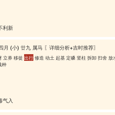
不利新郎
四月 (小) 廿九 属马
〖详细分析+吉时推荐〗
财 立券 移徙
出行
修造 动土 起基 定磉 竖柱 拆卸 扫舍 放
栽种
毒气入肠