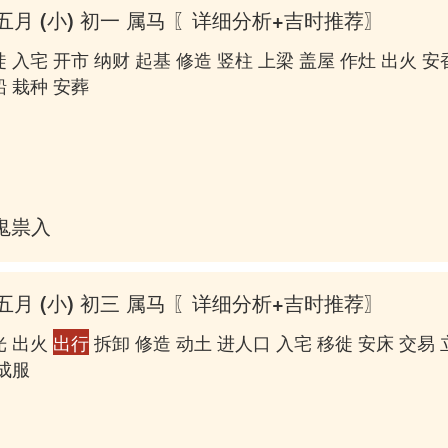
五月 (小) 初一 属马
〖详细分析+吉时推荐〗
 入宅 开市 纳财 起基 修造 竖柱 上梁 盖屋 作灶 出火 安
船 栽种 安葬
鬼祟入房
五月 (小) 初三 属马
〖详细分析+吉时推荐〗
光 出火
出行
拆卸 修造 动土 进人口 入宅 移徙 安床 交易 
 成服