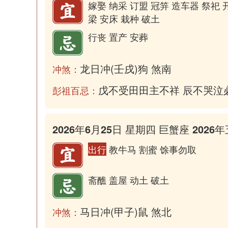
嫁娶 纳采 订盟 冠笄 造车器 祭祀 
梁 安床 栽种 破土
行丧 置产 安葬
龙日冲(壬戌)狗 煞南
冲煞：
戊不受田田主不祥 辰不哭泣
彭祖百忌：
2026年6月25日 星期四 巨蟹座 2026年
出行
教牛马 割蜜 馀事勿取
斋醮 盖屋 动土 破土
马日冲(甲子)鼠 煞北
冲煞：