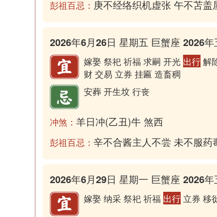
庚不经络织机虚张 午不苫盖
彭祖百忌：
2026年6月26日 星期五 巨蟹座 2026年
嫁娶 祭祀 祈福 求嗣 开光
出行
解除
财 交易 立券 挂匾 造畜稠
安葬 开生坟 行丧
羊日冲(乙丑)牛 煞西
冲煞：
辛不合酱主人不尝 未不服药
彭祖百忌：
2026年6月29日 星期一 巨蟹座 2026年
嫁娶 纳采 祭祀 祈福
出行
立券 移徙