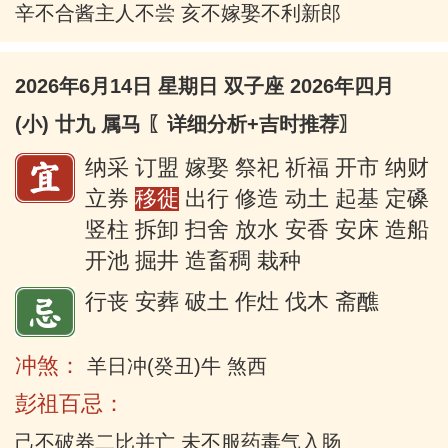
辛不合酱主人不尝 亥不嫁娶不利新郎
2026年6月14日 星期日 双子座 2026年四月
(小) 廿九 属马
〖详细分析+吉时推荐〗
纳采 订盟 嫁娶 祭祀 祈福 开市 纳财
立券
移徙
出行 修造 动土 起基 定磉
竖柱 拆卸 扫舍 放水 安香 安床 造船
开池 掘井 造畜稠 栽种
行丧 安葬 破土 作灶 伐木 斋醮
冲煞：
羊日冲(癸丑)牛 煞西
彭祖百忌：
己不破券二比并亡 未不服药毒气入肠