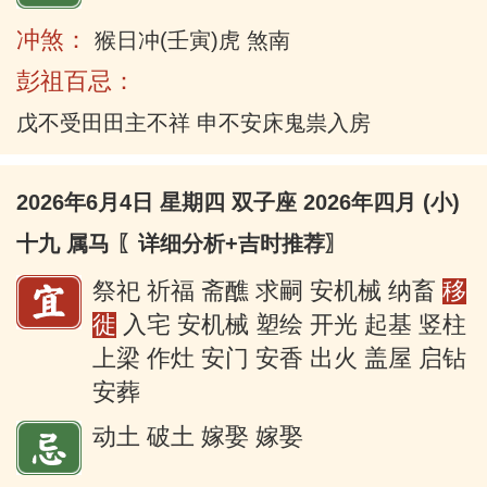
冲煞：
猴日冲(壬寅)虎 煞南
彭祖百忌：
戊不受田田主不祥 申不安床鬼祟入房
2026年6月4日 星期四 双子座 2026年四月 (小)
十九 属马
〖详细分析+吉时推荐〗
祭祀 祈福 斋醮 求嗣 安机械 纳畜
移
徙
入宅 安机械 塑绘 开光 起基 竖柱
上梁 作灶 安门 安香 出火 盖屋 启钻
安葬
动土 破土 嫁娶 嫁娶