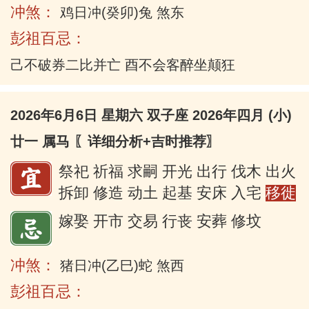
冲煞：
鸡日冲(癸卯)兔 煞东
彭祖百忌：
己不破券二比并亡 酉不会客醉坐颠狂
2026年6月6日 星期六 双子座 2026年四月 (小)
廿一 属马
〖详细分析+吉时推荐〗
祭祀 祈福 求嗣 开光 出行 伐木 出火
拆卸 修造 动土 起基 安床 入宅
移徙
嫁娶 开市 交易 行丧 安葬 修坟
冲煞：
猪日冲(乙巳)蛇 煞西
彭祖百忌：