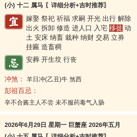
(小) 十二 属马
〖详细分析+吉时推荐〗
嫁娶 祭祀 祈福 求嗣 开光 出行 解除
出火 拆卸 修造 进人口 入宅
移徙
动
土 安床 纳畜 栽种 纳财 交易 立券
挂匾 造畜稠
安葬 开生坟 行丧
冲煞：
羊日冲(乙丑)牛 煞西
彭祖百忌：
辛不合酱主人不尝 未不服药毒气入肠
2026年6月29日 星期一 巨蟹座 2026年五月
(小) 十五 属马
〖详细分析+吉时推荐〗