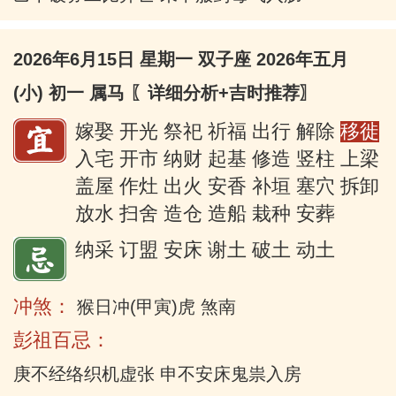
2026年6月15日 星期一 双子座 2026年五月
(小) 初一 属马
〖详细分析+吉时推荐〗
嫁娶 开光 祭祀 祈福 出行 解除
移徙
入宅 开市 纳财 起基 修造 竖柱 上梁
盖屋 作灶 出火 安香 补垣 塞穴 拆卸
放水 扫舍 造仓 造船 栽种 安葬
纳采 订盟 安床 谢土 破土 动土
冲煞：
猴日冲(甲寅)虎 煞南
彭祖百忌：
庚不经络织机虚张 申不安床鬼祟入房