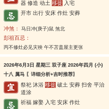
器 修造 动土
移徙
入宅
开市 出行 安床 作灶 安葬
冲煞：
马日冲(庚子)鼠 煞北
彭祖百忌：
丙不修灶必见灾殃 午不苫盖屋主更张
2026年6月3日 星期三 双子座 2026年四月 (小)
十八 属马
〖详细分析+吉时推荐〗
祭祀 沐浴
移徙
破土 安葬 扫舍 平治
道涂
祈福 嫁娶 入宅 安床 作灶