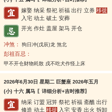
嫁娶 纳采 祭祀 祈福 出行 立券
移徙
入宅 动土 破土 安葬
开光 作灶 盖屋 架马 开仓
冲煞：
狗日冲(戊辰)龙 煞北
彭祖百忌：
甲不开仓财物耗散 戌不吃犬作怪上床
2026年6月30日 星期二 巨蟹座 2026年五月
(小) 十六 属马
〖详细分析+吉时推荐〗
纳采 订盟 冠笄 祭祀 祈福 斋醮 出行
修造 动土
移徙
入宅 安香 出火 拆卸