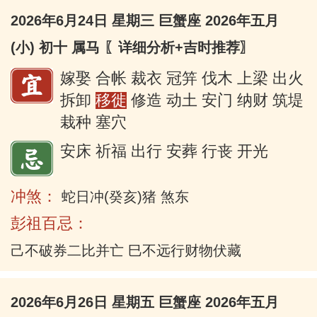
2026年6月24日 星期三 巨蟹座 2026年五月
(小) 初十 属马
〖详细分析+吉时推荐〗
嫁娶 合帐 裁衣 冠笄 伐木 上梁 出火
拆卸
移徙
修造 动土 安门 纳财 筑堤
栽种 塞穴
安床 祈福 出行 安葬 行丧 开光
冲煞：
蛇日冲(癸亥)猪 煞东
彭祖百忌：
己不破券二比并亡 巳不远行财物伏藏
2026年6月26日 星期五 巨蟹座 2026年五月