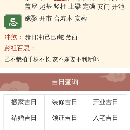
盖屋 起基 竖柱 上梁 定磉 安门 开池
嫁娶 开市 合寿木 安葬
冲煞：
猪日冲(己巳)蛇 煞西
彭祖百忌：
乙不栽植千株不长 亥不嫁娶不利新郎
吉日查询
搬家吉日
装修吉日
开业吉日
结婚吉日
领证吉日
入宅吉日