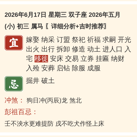
2026年6月17日 星期三 双子座 2026年五月
(小) 初三 属马
〖详细分析+吉时推荐〗
嫁娶 纳采 订盟 祭祀 祈福 求嗣 开光
出火 出行 拆卸 修造 动土 进人口 入
宅
移徙
安床 交易 立券 挂匾 纳财
入殓 安葬 启钻 除服 成服
掘井 破土
冲煞：
狗日冲(丙辰)龙 煞北
彭祖百忌：
壬不泱水更难提防 戌不吃犬作怪上床