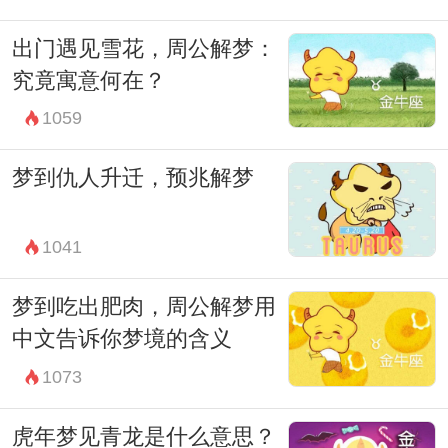
出门遇见雪花，周公解梦：
究竟寓意何在？
1059
梦到仇人升迁，预兆解梦
1041
梦到吃出肥肉，周公解梦用
中文告诉你梦境的含义
1073
虎年梦见青龙是什么意思？