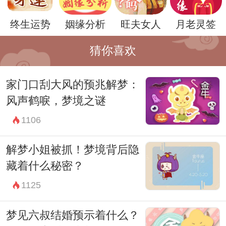
思考和感悟，去发现其中的深层含义，或者
终生运势
姻缘分析
旺夫女人
月老灵签
咨询心理学专家来获取更深层次的解释。
猜你喜欢
家门口刮大风的预兆解梦：
风声鹤唳，梦境之谜
1106
解梦小姐被抓！梦境背后隐
藏着什么秘密？
1125
无论如何，梦境都是一种非常美妙和神秘的
梦见六叔结婚预示着什么？
存在，它可以帮助人们更好地理解自己的内