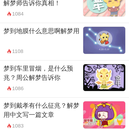
解梦师告诉你真相！
心世界，对人们的成长和内心修炼都有着重
1084
要的意义。希望每个人都能够有一个美好而
深刻的梦境世界。
梦到地膜什么意思啊解梦用
1108
梦到车里冒烟，是什么预
兆？周公解梦告诉你
1086
梦到戴孝有什么征兆？解梦
用中文写一篇文章
1083