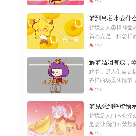
117
梦到吊着水壶什
梦境是人类精神世
着水壶是一种怎样的
116
解梦婚姻有成，
解梦，是人们自古
各样的场景和情节，
113
梦见采到蜂蜜预
梦境是人们内心深
是会让我们不禁想要
115