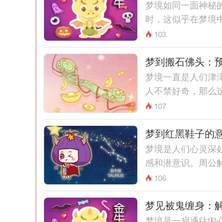
梦境如同一面神秘
时，这似乎在梦境中
103
梦到搬石佛头：
梦境一直是人们津
人不禁好奇，那么这
107
梦到红黑鞋子的
梦境是人们心灵深
感和潜意识。周公解
106
梦见被鬼缠身：
梦境是一扇通往内