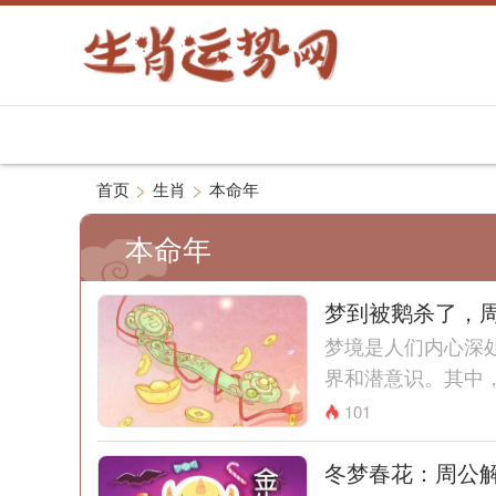
>
>
首页
生肖
本命年
本命年
梦到被鹅杀了，
梦境是人们内心深
界和潜意识。其中，
101
冬梦春花：周公