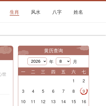
生肖
风水
八字
姓名
黄历查询
年
月
一
二
三
四
五
六
七
心世
1
2
3
4
5
6
7
8
9
10
11
12
13
14
15
16