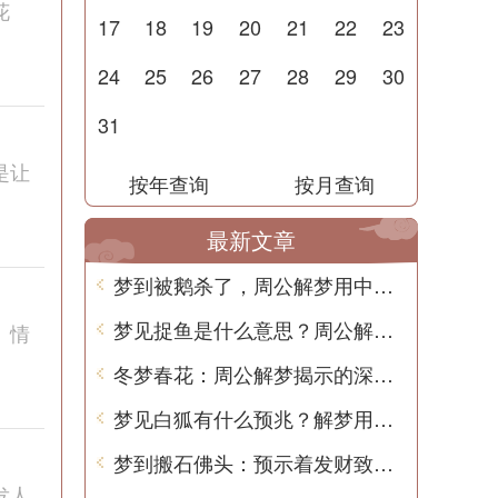
花
17
18
19
20
21
22
23
24
25
26
27
28
29
30
31
是让
按年查询
按月查询
最新文章
梦到被鹅杀了，周公解梦用中文告诉你这意味着什么？
梦见捉鱼是什么意思？周公解梦告诉你
、情
冬梦春花：周公解梦揭示的深层含义
梦见白狐有什么预兆？解梦用中文写一篇文章
梦到搬石佛头：预示着发财致富和家庭幸福
发人