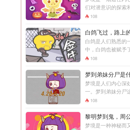
们对潜意识的探索和
108
白鸽飞过，路上
白鸽是人们熟悉的
中，白鸽也被赋予了
108
梦到弟妹分尸是
梦境是人们内心深
一。梦到弟妹分尸这
108
黎明梦到鬼，周
梦境是一种神秘而