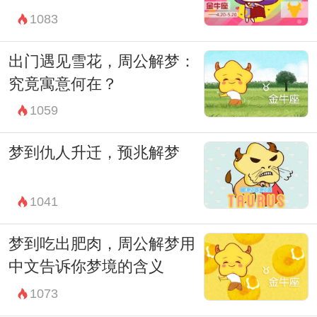
1083
的东西？
或许，解梦小姐被抓，只是梦境世界中一个
出门遇见雪花，周公解梦：
微小的涟漪。她们的存在与消失，可能是我
究竟寓意何在？
们对梦境解读和心灵探索过程中不可预测因
1059
素的一种映射。无论如何，梦境的神秘依旧
梦到仇人升迁，预兆解梦
激发着我们对内心世界的好奇和探索欲望。
因此，解梦小姐被抓这一事件，不仅仅是个
1041
体命运的转折，更是对梦境和人类心灵探索
的一次深刻反思。在这个充满未知和符号的
梦到吃出肥肉，周公解梦用
领域中，每一个人或许都是一个梦境小姐，
中文告诉你梦境的含义
试图理解和解释自己梦中的那些迷离画面。
1073