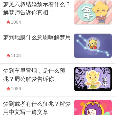
梦见六叔结婚预示着什么？
当一位解梦小姐被抓时，她背后可能隐藏着
解梦师告诉你真相！
更多不为人知的故事和动机。是她们解读梦
1084
境的方式触及了某些人的利益？还是她们的
存在本身挑战了某种秩序或权威？这些问题
梦到地膜什么意思啊解梦用
不仅让人们对梦境解读的合法性产生怀疑，
更让我们反思解梦背后的权力关系和社会结
1108
构。
梦到车里冒烟，是什么预
然而，无论解梦小姐们的命运如何，梦境的
兆？周公解梦告诉你
奥秘依然摆在那里。每一个深夜醒来的人，
1086
都可能会好奇地想，那些梦中的符号和画
梦到戴孝有什么征兆？解梦
面，是否真的有着特殊的意义？梦境背后是
用中文写一篇文章
否隐藏着我们无法理解却又深深影响着我们