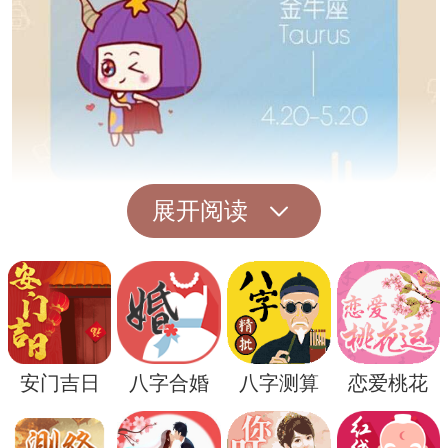
展开阅读
然而，解梦小姐被抓的事件，无疑是一场心
灵的震撼和精神的囚禁。她们的消失，仿佛
掀开了梦境中另一个未知的面纱，让人不禁
思考，梦境背后究竟隐藏着怎样的力量和秘
安门吉日
八字合婚
八字测算
恋爱桃花
密？
或许，解梦小姐被抓的意义超越了表面的符