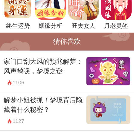
号和象征。它可能是对我们自身内心世界的
一种反思，一种对梦境和现实交汇处的深刻
终生运势
姻缘分析
旺夫女人
月老灵签
探索。梦境不仅是个人心理的表达，更是文
化、历史甚至是集体意识的映照。解梦小姐
猜你喜欢
们的存在和消失，或许正是这个映照过程中
家门口刮大风的预兆解梦：
的一个微小但关键的组成部分。
风声鹤唳，梦境之谜
在现代社会，人们对心灵和梦境的探索从未
1106
停止过。心理学家、文化学者和艺术家们纷
纷试图解读梦境的奥秘，试图在梦境的迷雾
解梦小姐被抓！梦境背后隐
中找到答案。解梦小姐们作为这个探索过程
藏着什么秘密？
中的一部分，不仅仅是个体心理的缩影，更
1127
是集体无意识的一种表达。