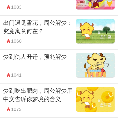
1083
象，更是个体内心体验和情感状态的一种体
现。通过解读梦境，我们可以更深入地理解
出门遇见雪花，周公解梦：
自己的内心世界，从而更好地应对生活中的
究竟寓意何在？
挑战和压力。
1060
综上所述，解梦脱发不仅仅是对梦境本身的
梦到仇人升迁，预兆解梦
分析，更是对个体内心世界和情感状态的理
解。在解梦过程中，我们需要关注梦境中的
1041
细节和情境，同时结合个人的生活经历和心
理状况进行分析和解读。通过解梦，我们可
梦到吃出肥肉，周公解梦用
以更好地理解和关注自己的内心世界，从而
中文告诉你梦境的含义
更好地调整和管理自己的情绪和心理状态。
1073