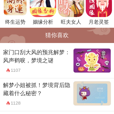
自尊心相关。脱发被视为年龄增长的象征，
而在梦中经历脱发，则可能暗示了个体在自
终生运势
姻缘分析
旺夫女人
月老灵签
我认同和社会认可方面的焦虑。因此，解读
梦见脱发时，需要关注梦境中的情境和个人
猜你喜欢
的情感反应。
家门口刮大风的预兆解梦：
另一方面，梦见脱发也可能与情绪压力有
风声鹤唳，梦境之谜
关。在现代社会中，人们面对各种各样的压
1107
力，如工作压力、家庭压力等，这些压力可
能会影响到个体的情绪和心理状态。梦见脱
解梦小姐被抓！梦境背后隐
发可能是身心疲惫的表现，是情绪压力在梦
藏着什么秘密？
境中的一种投射。
1128
梦境中的符号往往是个体内心体验和情感状