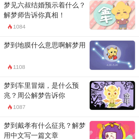
梦见六叔结婚预示着什么？
态的反映。梦见自己或者他人脱发，可能暗
解梦师告诉你真相！
示了个体在现实生活中面临的压力和挑战。
1084
因此，解梦不仅仅是对梦境本身的解读，更
是对个体内心世界和情感体验的理解。
梦到地膜什么意思啊解梦用
总体来说，梦见脱发可能暗示了身体健康、
心理压力或者情绪状态的一些变化。在解梦
1108
过程中，我们需要关注梦境中的细节和情
梦到车里冒烟，是什么预
境，同时结合个人的生活经历和心理状况进
兆？周公解梦告诉你
行分析和解读。通过解梦，我们可以更好地
1087
理解和关注自己的内心世界，从而更好地调
梦到戴孝有什么征兆？解梦
整和管理自己的情绪和心理状态。
用中文写一篇文章
因此，梦见脱发不仅仅是梦境中的一种表