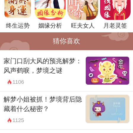
心对于困境的焦虑和思考。
当然，梦境的解释因人而异，不同的人可能
终生运势
姻缘分析
旺夫女人
月老灵签
会有不同的理解。在做梦的时候，也许可以
试着回忆一下梦境中的细节，比如老人的神
猜你喜欢
情、鱼的数量和状态等，或许可以从这些细
家门口刮大风的预兆解梦：
节中找到更加准确的解释。
风声鹤唳，梦境之谜
无论如何，梦见老人捞鱼通常都是一个积极
1106
的梦境，它可能预示着好运，也可能提醒着
需要克服困难。在现实生活中，不妨积极面
解梦小姐被抓！梦境背后隐
对生活，同时也可以多倾听内心的声音，或
藏着什么秘密？
许会找到更多的启示。
1125
总的来说，梦境是一个神秘而又迷人的领