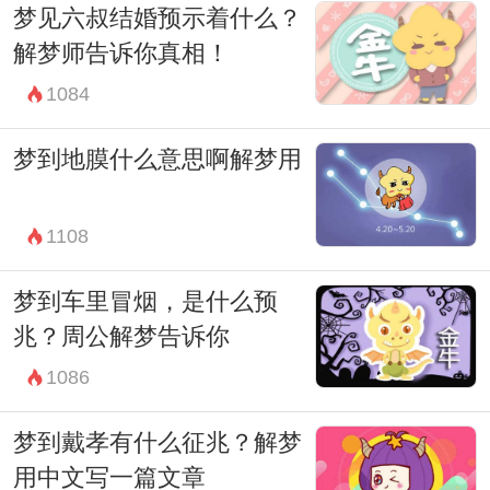
梦见六叔结婚预示着什么？
域，尽管科学无法完全解释梦境的意义，但
解梦师告诉你真相！
它却是人类内心世界的一面镜子。梦见老人
1084
捞鱼可能意味着好运或者需要克服困难，无
论怎样解释，都是值得我们深入思考的。
梦到地膜什么意思啊解梦用
1108
梦到车里冒烟，是什么预
兆？周公解梦告诉你
1086
梦到戴孝有什么征兆？解梦
用中文写一篇文章