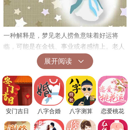
一种解释是，梦见老人捞鱼意味着好运将
临，可能是在金钱、事业或者感情上。老人
捞鱼的场景可以被理解为幸运之神正在为你
展开阅读
捞取好运，所以在现实生活中，也许会有一
些好消息降临。
另一种解释是，梦见老人捞鱼意味着需要克
服困难，需要有更多的智慧和经验来面对生
安门吉日
八字合婚
八字测算
恋爱桃花
活中的挑战。老人代表着智慧，而鱼则代表
着困难或者问题，所以梦境可以被理解为内