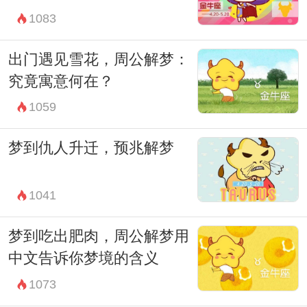
1083
出门遇见雪花，周公解梦：
究竟寓意何在？
1059
梦到仇人升迁，预兆解梦
1041
梦到吃出肥肉，周公解梦用
中文告诉你梦境的含义
1073