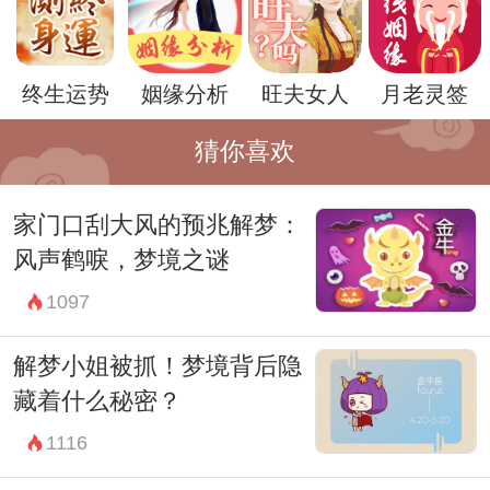
终生运势
姻缘分析
旺夫女人
月老灵签
白龙的出现也可以被解读为梦者内心深处潜
猜你喜欢
藏的愿望和梦想。坟地则代表着过去的遗憾
家门口刮大风的预兆解梦：
和失落。白龙在坟地中翱翔，可能意味着梦
风声鹤唳，梦境之谜
者对过去的不满意和对未来的期待，以及对
1097
生命中新的可能性的探寻。
周公解梦强调了梦境的深层含义，他认为每
解梦小姐被抓！梦境背后隐
一个梦境都是梦者内心情感和思想的外在反
藏着什么秘密？
映。因此，白龙在坟地中的梦境并不是简单
1116
的幻想，而是在提示梦者要关注自己内心深