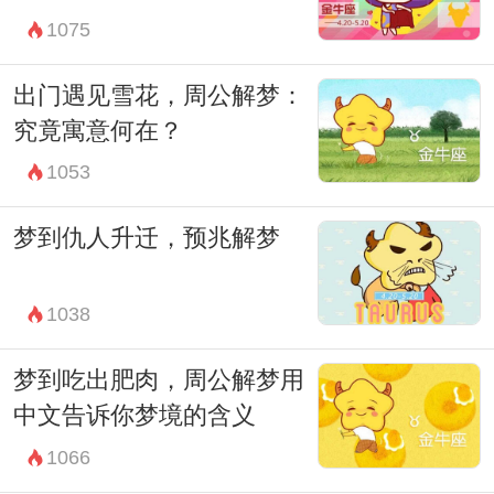
1075
出门遇见雪花，周公解梦：
究竟寓意何在？
1053
梦到仇人升迁，预兆解梦
1038
梦到吃出肥肉，周公解梦用
中文告诉你梦境的含义
1066