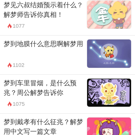
梦见六叔结婚预示着什么？
处的声音和想法。
解梦师告诉你真相！
总的来说，白龙出现在坟地中的梦境可能代
1077
表着一种新的开始和转变。周公解梦告诉我
们，梦境中的符号并不是简单的幻觉，而是
梦到地膜什么意思啊解梦用
在传达梦者内心深处的需求和潜在的欲望。
因此，在面对这种梦境时，应该积极思考其
1102
中的真谛，以引领自己走向更加美好的未
梦到车里冒烟，是什么预
来。
兆？周公解梦告诉你
1075
梦到戴孝有什么征兆？解梦
用中文写一篇文章