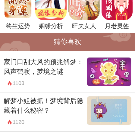
情绪的影响，因此梦境的解读也需要考虑到
这些因素。
终生运势
姻缘分析
旺夫女人
月老灵签
同时，除了周公解梦的解释之外，现代心理
猜你喜欢
学也提供了一些对梦境的解释。梦境往往是
一种心灵的表达和释放，是内心情感和压力
家门口刮大风的预兆解梦：
的宣泄和调节。因此，梦见蓝色鲫鱼可能也
风声鹤唳，梦境之谜
是在暗示着你内心深处的某种情感和愿望。
1103
总的来说，梦见蓝色鲫鱼是一种富有象征意
解梦小姐被抓！梦境背后隐
义的梦境，它可能预示着好运的到来，也可
藏着什么秘密？
能暗示着内心的困扰和挑战。然而，无论梦
1120
境的含义如何，都需要我们对自己的内心进