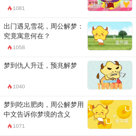
1081
出门遇见雪花，周公解梦：
究竟寓意何在？
1058
梦到仇人升迁，预兆解梦
1040
梦到吃出肥肉，周公解梦用
中文告诉你梦境的含义
1071