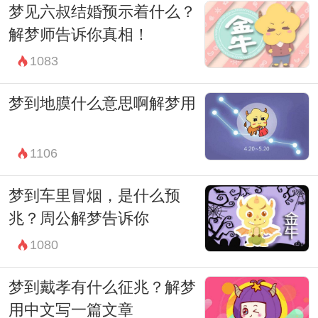
行深入的反思和探索。通过理解和解读梦
梦见六叔结婚预示着什么？
境，我们可以更好地认识自己，指引我们走
解梦师告诉你真相！
向更好的未来。
1083
梦到地膜什么意思啊解梦用
1106
梦到车里冒烟，是什么预
兆？周公解梦告诉你
1080
梦到戴孝有什么征兆？解梦
用中文写一篇文章