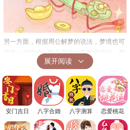
另一方面，根据周公解梦的说法，梦境也可
能是一种隐喻，暗示着某种困扰或挑战。梦
展开阅读
见蓝色鲫鱼可能反映了你内心深处的焦虑和
不安，或者是在提醒你要警惕一些潜在的风
险和危险。
然而，并不是所有的梦境都具有特定的象征
意义，梦见蓝色鲫鱼的含义也需要结合个人
安门吉日
八字合婚
八字测算
恋爱桃花
的具体情况和生活经历来进行解读。在做梦
的过程中，我们常常会受到外部环境和内心