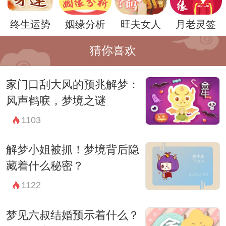
灵上的困扰和不安。
终生运势
姻缘分析
旺夫女人
月老灵签
对于每个人来说，解梦的过程是一种自我探
猜你喜欢
索和心灵治愈的方式。通过理解梦境中的象
征和隐喻，我们可以更好地认识自己的内心
家门口刮大风的预兆解梦：
世界，找到内心深处的平衡和和谐。
风声鹤唳，梦境之谜
总之，梦见男婴小便并不是简单的象征，而
1103
是潜藏着丰富而深刻的内涵。它提醒我们关
解梦小姐被抓！梦境背后隐
注自己内心的需求和情感状态，引导我们朝
藏着什么秘密？
着更加积极和有意义的生活方向前进。
1122
因此，当你遇到这样的梦境时，不妨停下
来，深入思考其可能的象征意义，从而更好
梦见六叔结婚预示着什么？