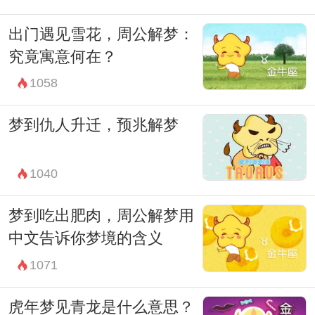
不妨深入思考其可能的象征含义，从而更好
出门遇见雪花，周公解梦：
地理解和引导自己在现实生活中的选择和决
究竟寓意何在？
策。
1058
解梦是一门古老而又神秘的学问，通过解读
梦境中的象征和隐喻，我们可以更好地理解
梦到仇人升迁，预兆解梦
和疗愈自己内心深处的情感和需求。希望每
个人在面对梦境时都能够有所启发，找到自
1040
己内心的平衡和和谐。
梦到吃出肥肉，周公解梦用
最后，梦见男婴小便不是一个简单的象征，
中文告诉你梦境的含义
而是一种潜意识的表达和心灵的治愈。通过
1071
理解和接纳梦境中的信息，我们能够更好地
成长和发展，走向更加积极和有意义的生
虎年梦见青龙是什么意思？