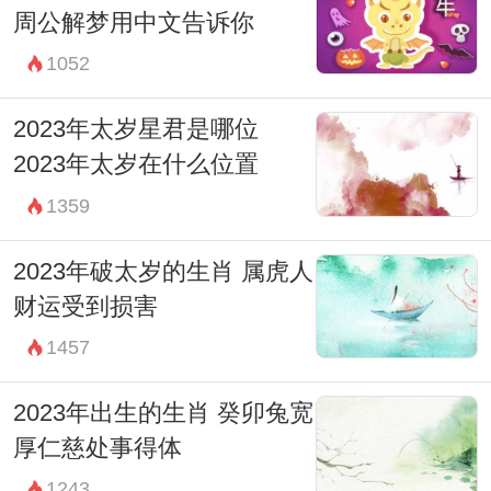
周公解梦用中文告诉你
活。
1052
2023年太岁星君是哪位
2023年太岁在什么位置
1359
2023年破太岁的生肖 属虎人
财运受到损害
1457
2023年出生的生肖 癸卯兔宽
厚仁慈处事得体
1243