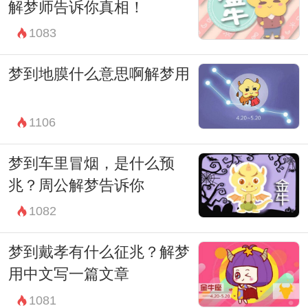
地引导自己在现实生活中做出积极而有意义
解梦师告诉你真相！
的选择。
1083
解梦并非预言或者预示，而是一种心灵的暗
梦到地膜什么意思啊解梦用
示和引导。通过这种方式，我们能够更加深
入地了解自己的内心世界，理解自己潜意识
1106
中的深层需求和情感状态。
最终，梦见男婴小便不仅仅是一个象征，更
梦到车里冒烟，是什么预
兆？周公解梦告诉你
是对我们内心世界的一种关照和呵护。它提
1082
醒我们关注自身的情感需求和内心的平衡，
引导我们朝着更加积极、健康和有意义的生
梦到戴孝有什么征兆？解梦
活方向前进。
用中文写一篇文章
因此，在面对梦境中出现男婴小便的时候，
1081