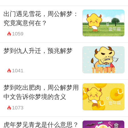
出门遇见雪花，周公解梦：
究竟寓意何在？
1059
梦到仇人升迁，预兆解梦
1041
梦到吃出肥肉，周公解梦用
中文告诉你梦境的含义
1073
虎年梦见青龙是什么意思？