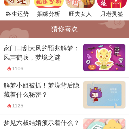
然而，梦境的解读因人而异，除了以上的解
终生运势
姻缘分析
旺夫女人
月老灵签
释之外，还需要考虑个人的生活情境、情感
状态以及梦境中的细节等因素。因此，钓到
猜你喜欢
金龟的梦境预示的含义可能因人而异，需要
家门口刮大风的预兆解梦：
结合具体情况进行综合解读。
风声鹤唳，梦境之谜
总的来说，河边钓到金龟的预兆往往被视为
1106
吉祥之兆，预示着好运、财富和幸福将会降
临。然而，梦境的解读需要因人而异，结合
解梦小姐被抓！梦境背后隐
具体情况进行综合分析，才能更准确地理解
藏着什么秘密？
其中的含义。
1125
梦见六叔结婚预示着什么？