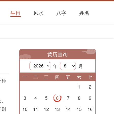
生肖
风水
八字
姓名
黄历查询
年
月
一
二
三
四
五
六
七
一种
1
2
3
4
5
6
7
8
9
念、
子则
10
11
12
13
14
15
16