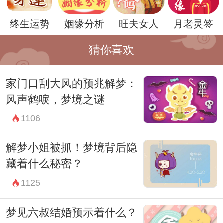
终生运势
姻缘分析
旺夫女人
月老灵签
猜你喜欢
家门口刮大风的预兆解梦：
风声鹤唳，梦境之谜
1106
解梦小姐被抓！梦境背后隐
藏着什么秘密？
1125
梦见六叔结婚预示着什么？