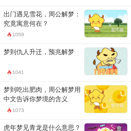
出门遇见雪花，周公解梦：
究竟寓意何在？
1059
梦到仇人升迁，预兆解梦
1041
梦到吃出肥肉，周公解梦用
中文告诉你梦境的含义
1073
虎年梦见青龙是什么意思？