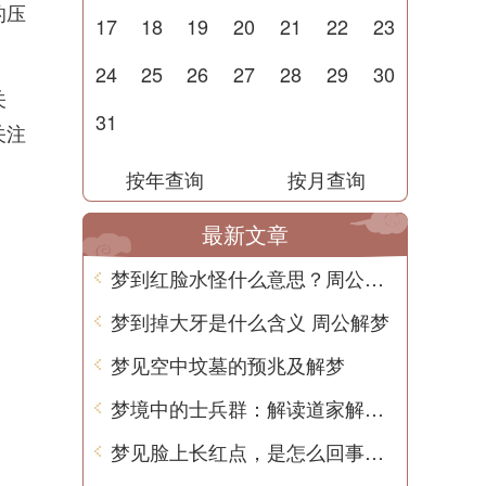
的压
17
18
19
20
21
22
23
24
25
26
27
28
29
30
关
31
关注
按年查询
按月查询
最新文章
梦到红脸水怪什么意思？周公解梦用中文解读
梦到掉大牙是什么含义 周公解梦
梦见空中坟墓的预兆及解梦
梦境中的士兵群：解读道家解梦中的隐含含义
梦见脸上长红点，是怎么回事？解梦告诉你