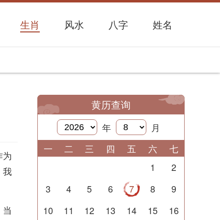
生肖
风水
八字
姓名
黄历查询
年
月
一
二
三
四
五
六
七
作为
1
2
，我
3
4
5
6
7
8
9
。当
10
11
12
13
14
15
16