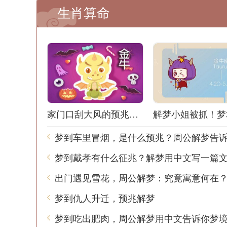
生肖算命
家门口刮大风的预兆解梦：风声鹤唳，梦境之谜
梦到车里冒烟，是什么预兆？周公解梦告
梦到戴孝有什么征兆？解梦用中文写一篇
出门遇见雪花，周公解梦：究竟寓意何在
梦到仇人升迁，预兆解梦