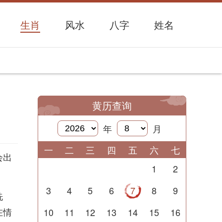
生肖
风水
八字
姓名
黄历查询
年
月
一
二
三
四
五
六
七
会出
1
2
3
4
5
6
7
8
9
洗
在情
10
11
12
13
14
15
16