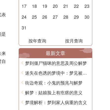
17
18
19
20
21
22
23
代表
24
25
26
27
28
29
30
31
能是
按年查询
按月查询
。
最新文章
未来
对自
梦到僵尸猫咪的意思及周公解梦
迷失在色诱的梦境中：梦见被女人引诱的含义
街边奇观：小鬼的预兆与解梦
解梦：姑娘脸上有疙瘩的意义
梦境解析：梦到家人病重的含义