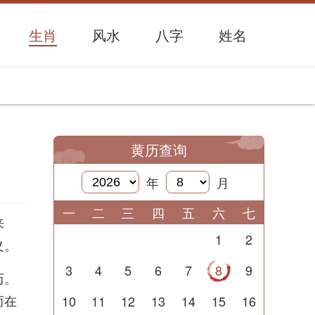
生肖
风水
八字
姓名
黄历查询
年
月
一
二
三
四
五
六
七
来
1
2
义。
3
4
5
6
7
8
9
历。
而在
10
11
12
13
14
15
16