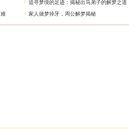
追寻梦境的足迹：揭秘出马弟子的解梦之道
困难
家人做梦掉牙，周公解梦揭秘