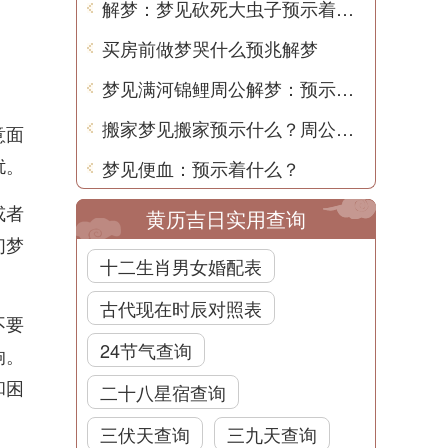
解梦：梦见砍死大虫子预示着什么？
买房前做梦哭什么预兆解梦
梦见满河锦鲤周公解梦：预示着好运和财富
搬家梦见搬家预示什么？周公解梦告诉你
意面
扰。
梦见便血：预示着什么？
或者
黄历吉日实用查询
们梦
十二生肖男女婚配表
古代现在时辰对照表
不要
24节气查询
响。
和困
二十八星宿查询
三伏天查询
三九天查询