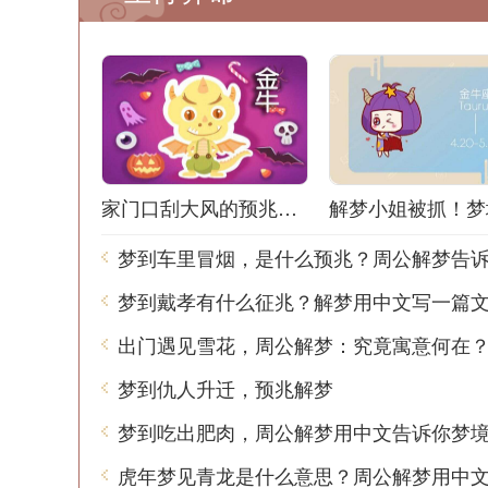
家门口刮大风的预兆解梦：风声鹤唳，梦境之谜
梦到车里冒烟，是什么预兆？周公解梦告
梦到戴孝有什么征兆？解梦用中文写一篇
出门遇见雪花，周公解梦：究竟寓意何在
梦到仇人升迁，预兆解梦