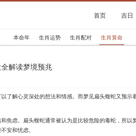
首页
吉日
本命年
生肖运势
生肖配对
生肖算命
大全解读梦境预兆
势网
可以了解心灵深处的想法和情感。而梦见扁头蝮蛇又预示
惧和焦虑。扁头蝮蛇通常被认为是比较危险的毒蛇，所以
些不安和忧虑。