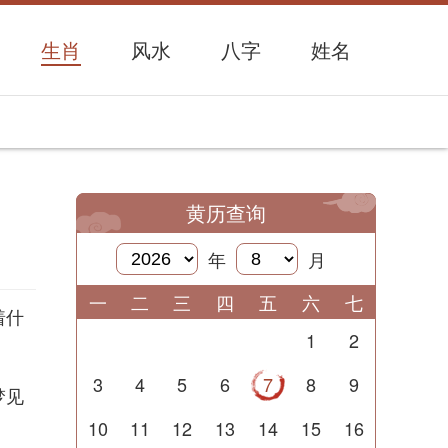
生肖
风水
八字
姓名
黄历查询
年
月
一
二
三
四
五
六
七
着什
1
2
3
4
5
6
7
8
9
梦见
10
11
12
13
14
15
16