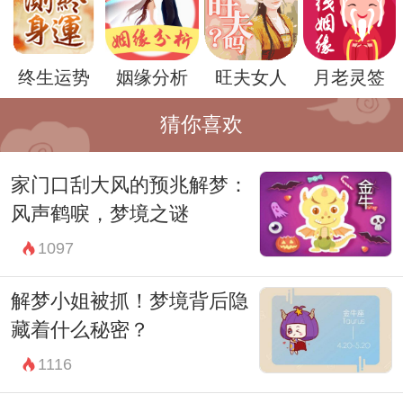
种愿望的实现和满足。反之，如果你在梦中
感到焦虑或不安，那么可能代表着你对某种
终生运势
姻缘分析
旺夫女人
月老灵签
问题或困扰的担忧。
此外，梦见买大馍还可能受到个人经历和情
猜你喜欢
绪状态的影响。比如，如果你最近有过饥饿
家门口刮大风的预兆解梦：
感或是对某种食物特别渴望，那么梦见买大
风声鹤唳，梦境之谜
馍可能只是你潜意识中对食物的渴望和表
1097
达。
总之，梦见买大馍是一个富有象征意义的梦
解梦小姐被抓！梦境背后隐
境，它可能暗示着你对某种欲望或需求的渴
藏着什么秘密？
望和追求，也可能反映出你对圆满和完整状
1116
态的追求。但在解梦的过程中，还需要结合