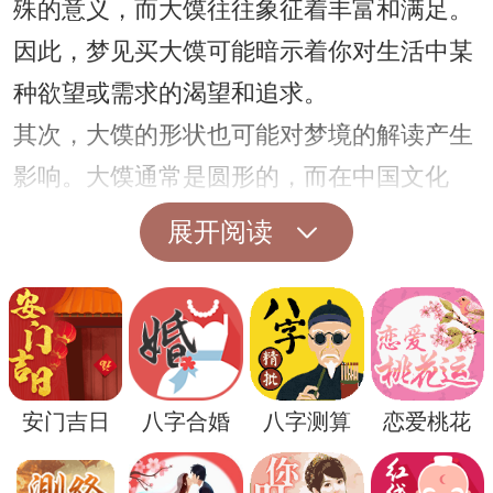
殊的意义，而大馍往往象征着丰富和满足。
因此，梦见买大馍可能暗示着你对生活中某
种欲望或需求的渴望和追求。
其次，大馍的形状也可能对梦境的解读产生
影响。大馍通常是圆形的，而在中国文化
中，圆形象征着完整和圆满。因此，梦见买
展开阅读
大馍也可能意味着你在追求某种圆满和完整
的状态。
除了对买大馍这一动作和象征的解读，梦境
中出现的场景和情境也是解梦的重要因素。
安门吉日
八字合婚
八字测算
恋爱桃花
比如，如果在梦中你买大馍时感到快乐和满
足，那么这可能代表着你在现实生活中对某