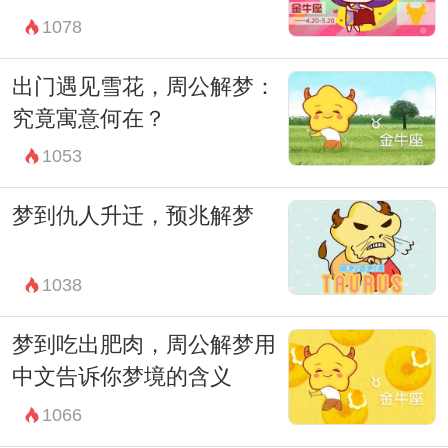
1078
出门遇见雪花，周公解梦：
究竟寓意何在？
1053
梦到仇人升迁，预兆解梦
1038
梦到吃出肥肉，周公解梦用
中文告诉你梦境的含义
1066