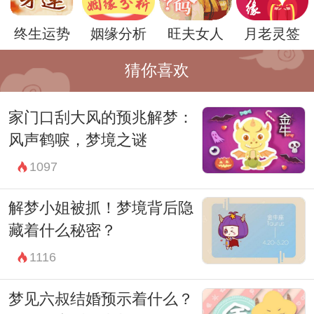
因此，梦见富婆怀孕的含义也需要结合个人
终生运势
姻缘分析
旺夫女人
月老灵签
的具体情况来进行解读。
总的来说，梦见富婆怀孕可能是一种对于成
猜你喜欢
功、发展和机遇的向往，暗示着你内心深处
家门口刮大风的预兆解梦：
对于更好生活的期待。在面对这样的梦境
风声鹤唳，梦境之谜
时，不妨思考一下自己的目标和愿望，或许
1097
可以从中找到一些启示和帮助。
解梦小姐被抓！梦境背后隐
藏着什么秘密？
1116
梦见六叔结婚预示着什么？