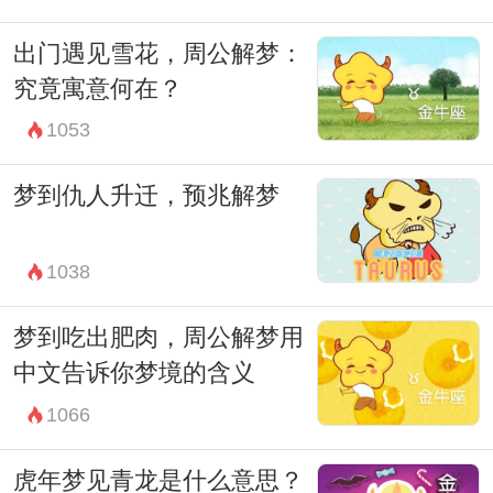
出门遇见雪花，周公解梦：
究竟寓意何在？
1053
梦到仇人升迁，预兆解梦
1038
梦到吃出肥肉，周公解梦用
中文告诉你梦境的含义
1066
虎年梦见青龙是什么意思？