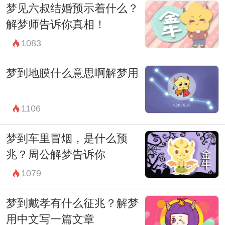
梦见六叔结婚预示着什么？
活质量。
解梦师告诉你真相！
最终，梦到电梯坠落只是一种梦境，我们要
1083
学会正确认识和处理，让自己更加坚强和成
熟。
梦到地膜什么意思啊解梦用
1106
梦到车里冒烟，是什么预
兆？周公解梦告诉你
1079
梦到戴孝有什么征兆？解梦
用中文写一篇文章