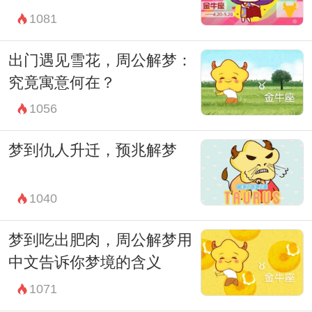
1081
出门遇见雪花，周公解梦：
究竟寓意何在？
1056
梦到仇人升迁，预兆解梦
1040
梦到吃出肥肉，周公解梦用
中文告诉你梦境的含义
1071