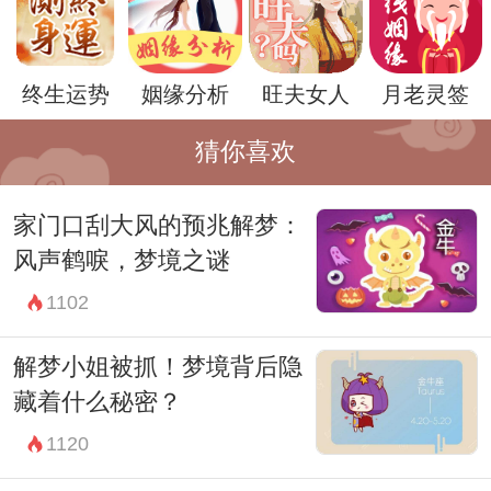
除了这些方法，周公解梦也建议在遇到这种
梦境后，可以审视自己的生活方式和工作状
终生运势
姻缘分析
旺夫女人
月老灵签
态。是不是过于紧张和劳累？是不是需要适
当调整一下自己的生活节奏？这些都是缓解
猜你喜欢
焦虑的有效途径。
家门口刮大风的预兆解梦：
无论梦到电梯坠落代表着什么，都要记住，
风声鹤唳，梦境之谜
梦境只是一种象征和暗示，并不是现实的写
1102
照。不要过分担忧和害怕，而是要寻求方法
来解决内心的不安，让自己重新找到平衡。
解梦小姐被抓！梦境背后隐
总之，面对梦到电梯坠落的经历，不要感到
藏着什么秘密？
恐惧和无助。相反，可以尝试从中找到潜在
1120
的信息和启示，来改善自己的内心状态和生