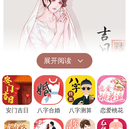
展开阅读
周公解梦建议在遇到这种梦境时，可以尝试
通过放松身心的方式来缓解焦虑感。比如，
可以尝试做一些瑜伽或者冥想来平复内心的
安门吉日
八字合婚
八字测算
恋爱桃花
不安。也可以寻求身边朋友或家人的支持和
倾诉，让自己不再孤单面对困难。