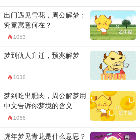
出门遇见雪花，周公解梦：
究竟寓意何在？
1053
梦到仇人升迁，预兆解梦
1038
梦到吃出肥肉，周公解梦用
中文告诉你梦境的含义
1066
虎年梦见青龙是什么意思？