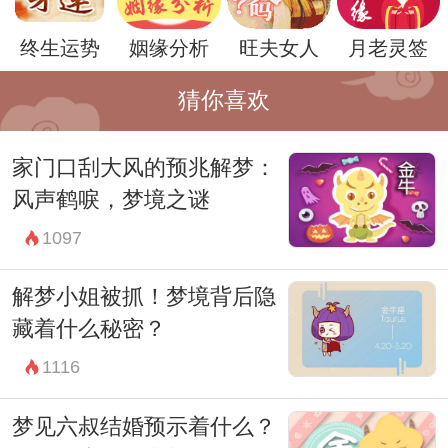
活背景和情绪状态来进行解读。如果你一直
终生运势
姻缘分析
旺夫女人
月老灵签
被这个梦境困扰着，不妨找一位梦境解析师
来帮助你分析。
猜你喜欢
总的来说，梦到巨蛇进门可能意味着你内心
家门口刮大风的预兆解梦：
深处的力量和潜能即将觉醒，但也可能是一
风声鹤唳，梦境之谜
种潜在的危险和警示。在周公解梦中，每个
1097
梦境都有着深刻的象征意义，希望大家都能
够在梦境中找到自己内心的声音，更好地面
解梦小姐被抓！梦境背后隐
对生活中的挑战和机遇。
藏着什么秘密？
1116
梦见六叔结婚预示着什么？