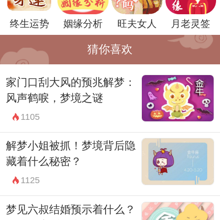
而在另一方面，梦见公公滑倒也可能是对公
终生运势
姻缘分析
旺夫女人
月老灵签
公权威的一种挑战和怀疑。或许在现实生活
中，你对家庭和长辈的传统观念有所怀疑和
猜你喜欢
反抗，希望能够打破常规，追求自己的理想
家门口刮大风的预兆解梦：
和生活方式。
风声鹤唳，梦境之谜
总体来说，梦见公公滑倒是一个复杂而多面
1105
的梦境，需要结合个人的实际情况和心理状
态进行分析和解读。不同的人在梦见这样的
解梦小姐被抓！梦境背后隐
情景时，可能会有不同的体会和理解。
藏着什么秘密？
最重要的是，梦境只是心灵的一面镜子，它
1125
并不是现实生活的预言者。无论梦见什么样
梦见六叔结婚预示着什么？
的情景，都要以积极的心态面对，并结合实