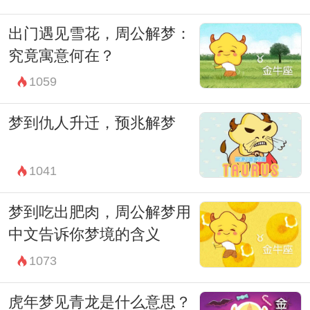
出门遇见雪花，周公解梦：
究竟寓意何在？
1059
梦到仇人升迁，预兆解梦
1041
梦到吃出肥肉，周公解梦用
中文告诉你梦境的含义
1073
虎年梦见青龙是什么意思？