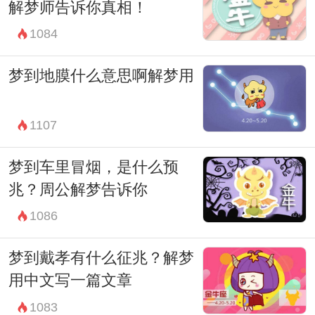
解梦师告诉你真相！
际情况进行理性的思考和行动。相信自己的
1084
直觉和智慧，拥抱生活中的挑战和困难，才
能真正找到解决问题的方法和途径。
梦到地膜什么意思啊解梦用
1107
梦到车里冒烟，是什么预
兆？周公解梦告诉你
1086
梦到戴孝有什么征兆？解梦
用中文写一篇文章
1083