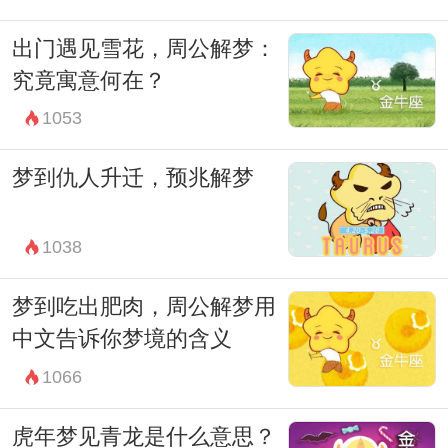
出门遇见雪花，周公解梦：
究竟寓意何在？
1053
梦到仇人升迁，预兆解梦
1038
梦到吃出肥肉，周公解梦用
中文告诉你梦境的含义
1066
虎年梦见青龙是什么意思？