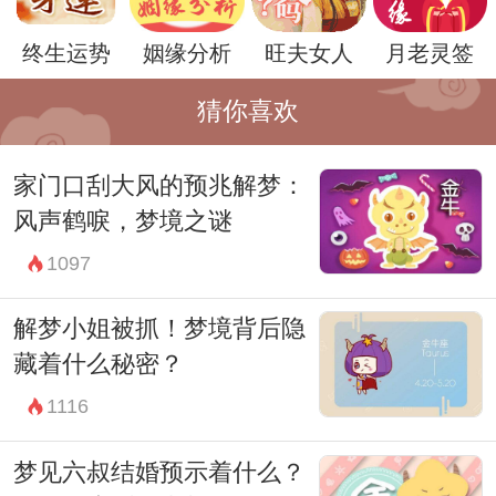
终生运势
姻缘分析
旺夫女人
月老灵签
猜你喜欢
家门口刮大风的预兆解梦：
风声鹤唳，梦境之谜
总之，梦见试卷没做完，可能是我们内心对
1097
未完成事务和压力的反映，也可能是我们对
自己能力和价值的怀疑。通过理解和解释这
解梦小姐被抓！梦境背后隐
样的梦境，我们可以更好地应对现实生活中
藏着什么秘密？
的挑战，实现内心的平衡和和谐。
1116
梦见六叔结婚预示着什么？