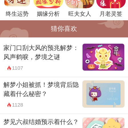
对于每个人来说，梦境的解读都是个体化
终生运势
姻缘分析
旺夫女人
月老灵签
的，取决于个人的经历和情境。因此，梦见
鞋子被水冲走的具体含义可能因人而异。有
猜你喜欢
些人可能会解读为对某种失去或者不安的恐
家门口刮大风的预兆解梦：
惧，而另一些人可能会将其视为一种解脱或
风声鹤唳，梦境之谜
者重生的象征。
1107
总之，梦境是一扇通向内心深处的窗户，它
为我们提供了探索和理解自我内在世界的机
解梦小姐被抓！梦境背后隐
会。当我们面对梦见鞋子被水冲走这样的场
藏着什么秘密？
景时，不妨停下来，反思自己内心的感受和
1128
情绪，或许可以在梦境中找到一些生活中的
梦见六叔结婚预示着什么？
启示和答案。