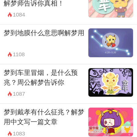
解梦师告诉你真相！
因此，尽管梦境的解析有时充满了复杂性和
1084
多义性，但它们仍然值得我们关注和深思。
无论梦见什么样的场景，都可以通过对梦境
梦到地膜什么意思啊解梦用
的解析来增进对自己内在世界的理解，帮助
我们更好地应对生活中的挑战和变化。
1108
最后，鞋子被水冲走的梦境提醒我们，在快
梦到车里冒烟，是什么预
节奏的生活中，时常停下来，倾听内心的声
兆？周公解梦告诉你
音，或许会发现意想不到的智慧和力量，引
1087
领我们走向更加清晰和有意义的生活道路。
梦到戴孝有什么征兆？解梦
用中文写一篇文章
1083