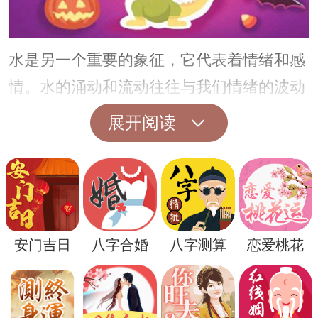
水是另一个重要的象征，它代表着情绪和感
情。水的涌动和流动往往与我们情绪的波动
和生活中不可控的变化有关。如果在梦中看
展开阅读
到鞋子被水冲走，这可能提示我们在情感上
或者人际关系中遇到了一些挑战或者不确定
因素。
此外，梦境中的水还可以象征洗涤和净化。
安门吉日
八字合婚
八字测算
恋爱桃花
当鞋子被水冲走时，可能意味着我们正在经
历一种情感或者精神层面的清洗和解放，摆
脱过去的束缚，迎接新的开始。