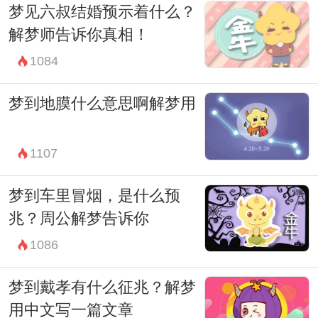
梦见六叔结婚预示着什么？
样的梦境，每个人都有自己的理解和感悟。
解梦师告诉你真相！
而周公解梦也只是其中的一种解读方式，最
1084
终还是需要根据自己的具体情况来进行把
握。
梦到地膜什么意思啊解梦用
总之，梦境丰富多彩，白菜作为其中的一种
元素，有着丰富的含义和象征。但无论如何
1107
解读，都需要保持理性和客观，不可盲目相
梦到车里冒烟，是什么预
信。梦境只是潜意识的一种表达方式，最终
兆？周公解梦告诉你
的解释权还是掌握在自己手中。
1086
梦到戴孝有什么征兆？解梦
用中文写一篇文章