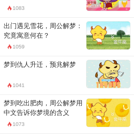
1083
出门遇见雪花，周公解梦：
究竟寓意何在？
1059
梦到仇人升迁，预兆解梦
1041
梦到吃出肥肉，周公解梦用
中文告诉你梦境的含义
1073