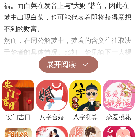
福。而白菜在发音上与“大财”谐音，因此在
梦中出现白菜，也可能代表着即将获得意想
不到的财富。
然而，在周公解梦中，梦境的含义往往取决
于梦者的具体情况。比如，梦见摘下一大棵
白菜可能意味着即将遇到好运气，而梦见白
展开阅读
菜被虫咬则可能代表着灾难的到来。因此，
无论何种梦境，都需要结合自身的情况进行
分析。
另外，还有一种说法认为梦见白菜还可能象
安门吉日
八字合婚
八字测算
恋爱桃花
征着精神层面的满足与安宁。在中国的传统
文化中，白菜寓意着家庭和睦、团团圆圆。