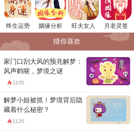
因此，梦见白菜也可能是潜意识中对家庭生
活的渴望和美好生活的向往。
终生运势
姻缘分析
旺夫女人
月老灵签
猜你喜欢
家门口刮大风的预兆解梦：
风声鹤唳，梦境之谜
1105
解梦小姐被抓！梦境背后隐
藏着什么秘密？
无论梦境如何解读，都需要结合梦者的实际
1125
情况进行综合分析。因此，对于梦见白菜这