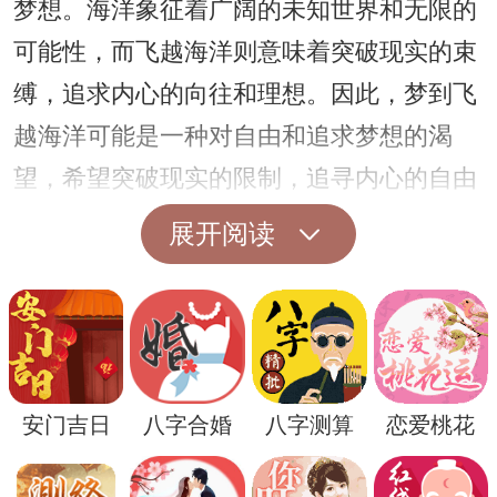
梦想。海洋象征着广阔的未知世界和无限的
可能性，而飞越海洋则意味着突破现实的束
缚，追求内心的向往和理想。因此，梦到飞
越海洋可能是一种对自由和追求梦想的渴
望，希望突破现实的限制，追寻内心的自由
和快乐。
展开阅读
另外，梦到飞越海洋还可能暗示着人在现实
生活中面临着挑战和困难。海洋的波涛汹
涌、浩瀚无垠，飞越海洋意味着要面对巨大
的挑战和困难。因此，这样的梦境可能是在
安门吉日
八字合婚
八字测算
恋爱桃花
提醒人们要勇敢面对生活中的困难和挑战，
勇往直前，勇敢向前迈进。