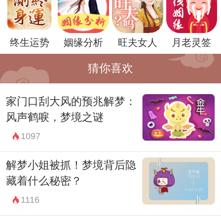
除此之外，梦到飞越海洋还可能是一种内心
的期盼和向往。海洋是一种奔放和开阔的象
终生运势
姻缘分析
旺夫女人
月老灵签
征，而飞越海洋则代表着人们心灵的向往和
渴望。或许是对自由生活、幸福生活的向往
猜你喜欢
和渴望，或者是对未来的美好期盼和憧憬。
家门口刮大风的预兆解梦：
这样的梦境也许是在提醒人们要对生活充满
风声鹤唳，梦境之谜
信心和希望，积极向上，勇敢追求自己内心
1097
的渴望。
总之，梦到飞越海洋可能蕴含着多种含义，
解梦小姐被抓！梦境背后隐
不同的人在梦中所感受到的情绪和意义也可
藏着什么秘密？
能不尽相同。而周公解梦虽然只是一种古老
1116
的解梦方法，但也许可以帮助人们更好地理