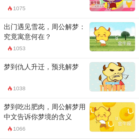
1075
出门遇见雪花，周公解梦：
究竟寓意何在？
1053
梦到仇人升迁，预兆解梦
1038
梦到吃出肥肉，周公解梦用
中文告诉你梦境的含义
1066