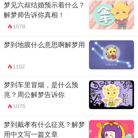
梦见六叔结婚预示着什么？
解梦境所蕴含的讯息，以及梦中所表达的情
解梦师告诉你真相！
感和渴望。或许在清醒的生活中，我们可以
1078
更加勇敢地面对生活，追求梦想，追寻内心
的自由和快乐。
梦到地膜什么意思啊解梦用
1102
梦到车里冒烟，是什么预
兆？周公解梦告诉你
1075
梦到戴孝有什么征兆？解梦
用中文写一篇文章