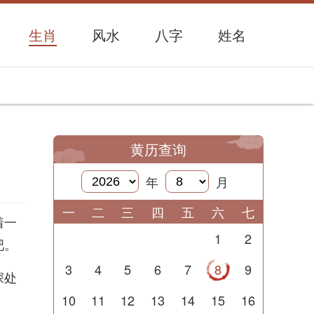
生肖
风水
八字
姓名
黄历查询
年
月
一
二
三
四
五
六
七
着一
1
2
吧。
3
4
5
6
7
8
9
深处
10
11
12
13
14
15
16