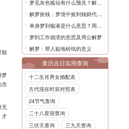
梦见灰色狐仙有什么预兆？解梦师告诉你
解梦捡钱：梦境中捡到钱财代表什么？
单身梦到输液是什么意思？周公解梦告诉你
梦到工作崩溃的意思及周公解梦
解梦：帮人贴地砖纸的意义
可能
黄历吉日实用查询
解梦
十二生肖男女婚配表
的含
古代现在时辰对照表
24节气查询
但无
二十八星宿查询
，才
三伏天查询
三九天查询