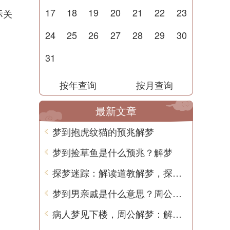
17
18
19
20
21
22
23
际关
24
25
26
27
28
29
30
31
按年查询
按月查询
最新文章
梦到抱虎纹猫的预兆解梦
梦到捡草鱼是什么预兆？解梦
探梦迷踪：解读道教解梦，探索梦境奥秘
梦到男亲戚是什么意思？周公解梦
病人梦见下楼，周公解梦：解读潜在的心理意义