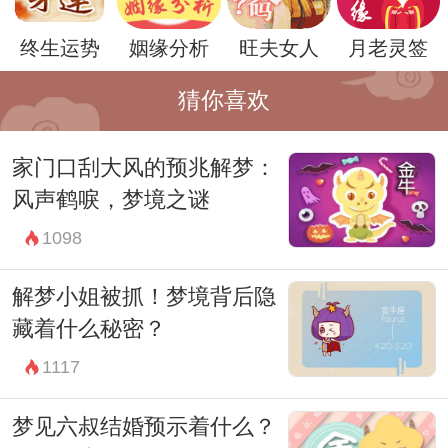
终生运势
姻缘分析
旺夫女人
月老灵签
除此之外，还需要考虑到梦中的妈妈是否出
现了其他特殊的情节或象征。比如妈妈在梦
猜你喜欢
中说了什么话，做了什么事情，这些都可能
家门口刮大风的预兆解梦：
对梦境的解释有所帮助。有时候，梦中的符
风声鹤唳，梦境之谜
号和象征会给我们带来更深层次的启示。
1098
作为解梦的一个重要方法，可以尝试写下梦
境的情节和感受，然后仔细分析其中的细节
解梦小姐被抓！梦境背后隐
和情节。在这个过程中，可能会找到一些意
藏着什么秘密？
想不到的启示，从而更好地理解自己内心的
1117
需求和压力。
梦见六叔结婚预示着什么？
最后，在梦到妈妈逝世这样的梦境之后，不