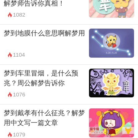
解梦师告诉你真相！
妨尝试通过放松和调整心态来缓解内心的焦
1082
虑和压力。可以通过做一些喜欢的事情，与
朋友或家人聊聊天，或者进行一些放松的活
梦到地膜什么意思啊解梦用
动来缓解自己的心情。
总之，梦到妈妈逝世并不一定意味着有不幸
1104
的事情发生，更多的时候是一种心理上的释
梦到车里冒烟，是什么预
放和表达。在解梦时，需要考虑自己的情况
兆？周公解梦告诉你
和梦境中的细节，尝试通过放松和调整心态
1076
来缓解内心的焦虑和压力。
梦到戴孝有什么征兆？解梦
希望每个人都能够在梦境中找到心灵的宁
用中文写一篇文章
静，从而更好地面对生活中的挑战。加油！
1079