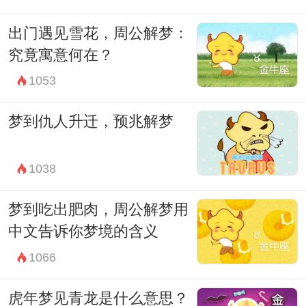
出门遇见雪花，周公解梦：
究竟寓意何在？
1053
梦到仇人升迁，预兆解梦
1038
梦到吃出肥肉，周公解梦用
中文告诉你梦境的含义
1066
虎年梦见青龙是什么意思？