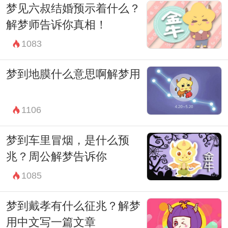
梦见六叔结婚预示着什么？
喻的梦境，其含义可能因人而异，取决于个
解梦师告诉你真相！
体的生活经历和潜意识的需求。因此，当你
1083
梦到洒水时，不妨停下来思考一下自己的内
心感受和生活状态，或许你会找到一些意想
梦到地膜什么意思啊解梦用
不到的启示和答案。
1106
梦到车里冒烟，是什么预
兆？周公解梦告诉你
1085
梦到戴孝有什么征兆？解梦
用中文写一篇文章