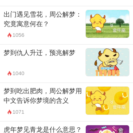
好好思考这个梦境背后所蕴含的深层含义，
出门遇见雪花，周公解梦：
或许会对我们的生活和成长带来一些启示和
究竟寓意何在？
帮助。
1056
梦到仇人升迁，预兆解梦
1040
梦到吃出肥肉，周公解梦用
中文告诉你梦境的含义
1071
虎年梦见青龙是什么意思？