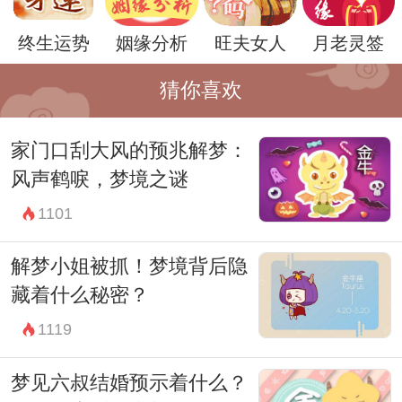
示我们，需要勇敢面对生活中的变数和挑
终生运势
姻缘分析
旺夫女人
月老灵签
战，重新审视自己的生活方向和目标。
猜你喜欢
此外，房屋倒塌还可能反映出个人内心的自
我认知和自我价值观的崩溃。在梦境中，房
家门口刮大风的预兆解梦：
屋往往代表着个人的内心世界和自我意识。
风声鹤唳，梦境之谜
当这座房屋倒塌时，意味着个人内心的固有
1101
秩序和信念体系受到了严重的冲击，自我认
解梦小姐被抓！梦境背后隐
知和自尊心也随之受到了影响。这种梦境可
藏着什么秘密？
能是心理上的一种警示，提醒我们需要重新
1119
审视自己的内心世界，重建内心的稳定和坚
固。
梦见六叔结婚预示着什么？