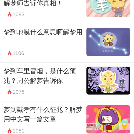
最后，房屋倒塌也可能暗示着个人生活中某
解梦师告诉你真相！
种重要方面的崩溃和瓦解。在梦境中，房屋
1083
的倒塌往往伴随着一种严重的破坏和灾难，
梦到地膜什么意思啊解梦用
这种破坏可能是来自外部环境的，也可能是
来自内心的。当我们梦见房屋倒塌时，可能
1106
是生活中某种重要的支柱或依托已经崩溃，
让我们感到无助和恐慌。这时，我们需要审
梦到车里冒烟，是什么预
兆？周公解梦告诉你
视自己的生活和内心，寻找重建的路径和方
1078
法。
总之，房屋倒塌是一种充满象征性意义的梦
梦到戴孝有什么征兆？解梦
境，它反映了个人内心世界的种种情感和体
用中文写一篇文章
验。当我们梦见房屋倒塌时，不妨停下来，
1081