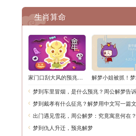
生肖算命
家门口刮大风的预兆解梦：风声鹤唳，梦境之谜
梦到车里冒烟，是什么预兆？周公解梦告
梦到戴孝有什么征兆？解梦用中文写一篇
出门遇见雪花，周公解梦：究竟寓意何在
梦到仇人升迁，预兆解梦