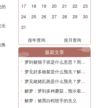
17
18
19
20
21
22
23
忠的
24
25
26
27
28
29
30
友出
31
按年查询
按月查询
的角
最新文章
。
梦到被猫子抓是什么意思？周公解梦告诉你
梦见好多杨絮是什么预兆？解梦用中文告诉你
梦见姥姥乱跑是什么预兆？梦境解析和预示意义
解梦：梦到多种蘑菇，预示着什么？
解梦：被黑白蛇咬手的含义