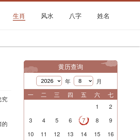
生肖
风水
八字
姓名
黄历查询
年
月
一
二
三
四
五
六
七
忠究
1
2
3
4
5
6
7
8
9
绪的
10
11
12
13
14
15
16