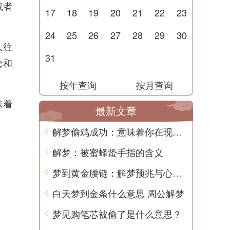
或者
17
18
19
20
21
22
23
24
25
26
27
28
29
30
人往
31
念和
按年查询
按月查询
味着
最新文章
解梦偷鸡成功：意味着你在现实生活中将面临好运气
解梦：被蜜蜂蛰手指的含义
梦到黄金腰链：解梦预兆与心理学解读
白天梦到金条什么意思 周公解梦
梦见购笔芯被偷了是什么意思？