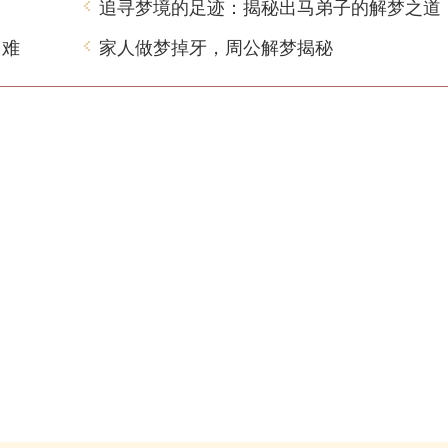
追寻梦境的足迹：揭秘出马弟子的解梦之道
困难
家人做梦掉牙，周公解梦揭秘