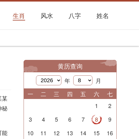
生肖
风水
八字
姓名
黄历查询
年
月
一
二
三
四
五
六
七
某某
1
2
神秘
3
4
5
6
7
8
9
可能
10
11
12
13
14
15
16