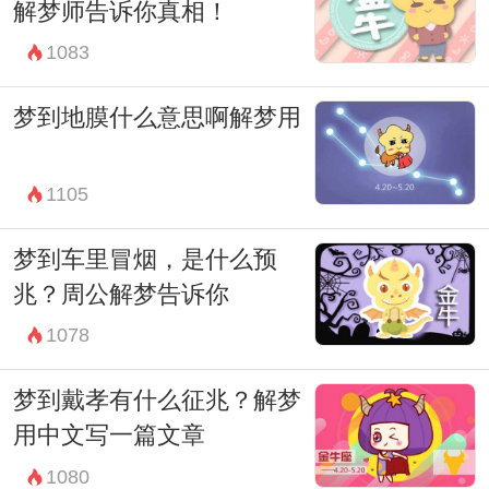
解梦师告诉你真相！
可能意味着这个人物将会在我们的生活中扮
1083
演重要角色，或者是某种权力的转移与交
替。这时，我们需要警惕观察，保持与他人
梦到地膜什么意思啊解梦用
的良好沟通，以应对可能出现的变化。
综上所述，大蛇进入屋内的梦境可能有着多
1105
重的象征意义。它既可能是变革与转变的预
梦到车里冒烟，是什么预
兆，也可能是智慧与启示的象征；同时也可
兆？周公解梦告诉你
能暗示着内心的恐惧与焦虑，或者与人际关
1078
系有关。在面对这样的梦境时，我们需要冷
梦到戴孝有什么征兆？解梦
静地思考，并从中汲取启示，以指引我们走
用中文写一篇文章
向更加充实和美好的人生。
1080