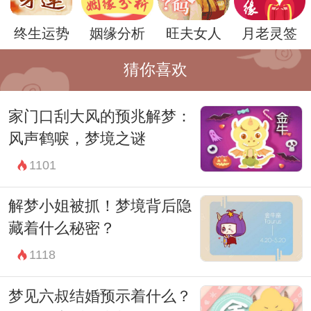
终生运势
姻缘分析
旺夫女人
月老灵签
在另一方面，大蛇进入屋内也可能暗示着内
猜你喜欢
心深处的恐惧或焦虑。大蛇的身形庞大，神
家门口刮大风的预兆解梦：
秘而陌生，往往会给人一种不安和恐惧的感
风声鹤唳，梦境之谜
觉。当大蛇悄然进入梦境，可能是我们内心
1101
深处某种不安的投射，是对未知和挑战的恐
惧。这时，我们需要冷静地思考，勇敢地面
解梦小姐被抓！梦境背后隐
对内心的恐惧，从而找到解决问题的办法。
藏着什么秘密？
除此之外，大蛇进入屋内还可能与人际关系
1118
有关。在梦境中，大蛇可能象征着某个具有
梦见六叔结婚预示着什么？
权威或影响力的人物。当大蛇进入屋内时，